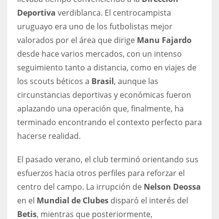
DEN
Deportiva
verdiblanca. El centrocampista
24
uruguayo era uno de los futbolistas mejor
valorados por el área que dirige
Manu Fajardo
PIT
desde hace varios mercados, con un intenso
20
seguimiento tanto a distancia, como en viajes de
los scouts béticos a
Brasil
, aunque las
NE
circunstancias deportivas y económicas fueron
16
aplazando una operación que, finalmente, ha
terminado encontrando el contexto perfecto para
OAK
hacerse realidad.
19
El pasado verano, el club terminó orientando sus
esfuerzos hacia otros perfiles para reforzar el
NYG
centro del campo. La irrupción de
Nelson Deossa
24
en el
Mundial de Clubes
disparó el interés del
Betis
, mientras que posteriormente,
MIA