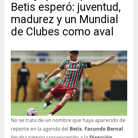
Betis esperó: juventud,
madurez y un Mundial
de Clubes como aval
NYJ
3
ATL
24
IND
34
MIN
No se trata de un nombre que haya aparecido de
6
repente en la agenda del
Betis
.
Facundo Bernal
llevaba tiempo convenciendo a la
Dirección