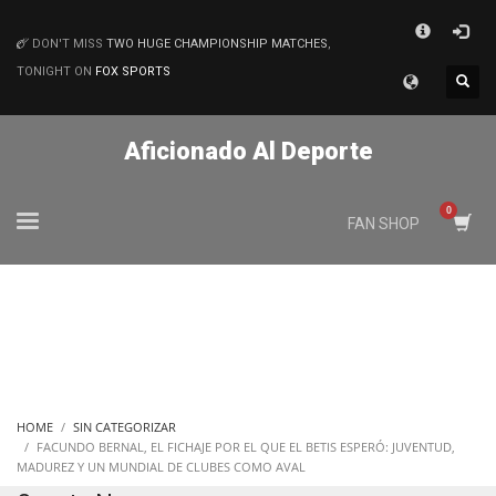
×
DON'T MISS
TWO HUGE CHAMPIONSHIP MATCHES
,
MATCHES
TONIGHT ON
FOX SPORTS
Aficionado Al Deporte
FAN SHOP
HOME
SIN CATEGORIZAR
FACUNDO BERNAL, EL FICHAJE POR EL QUE EL BETIS ESPERÓ: JUVENTUD,
MADUREZ Y UN MUNDIAL DE CLUBES COMO AVAL