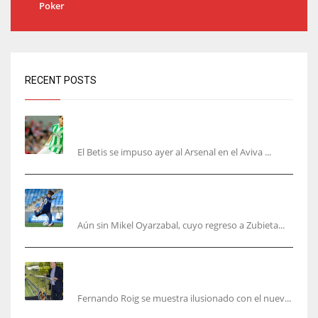
Poker
RECENT POSTS
Bartra: «Tenemos muchas ganas de lo que creo
puede ser un gran año»
El Betis se impuso ayer al Arsenal en el Aviva ...
Kubo, la gran atracción de la Real en los
amistosos de este fin de semana en Colonia
Aún sin Mikel Oyarzabal, cuyo regreso a Zubieta...
Fernando Roig: “Tenemos que marcarnos el
objetivo de un tercer año en Champions”
Fernando Roig se muestra ilusionado con el nuev...