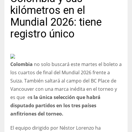
kilómetros en el
Mundial 2026: tiene
registro único
NYJ
3
ATL
Colombia
no solo buscará este martes el boleto a
24
los cuartos de final del Mundial 2026 frente a
Suiza. También saltará al campo del BC Place de
IND
Vancouver con una marca inédita en el torneo y
34
es que e
s la única selección que habrá
disputado partidos en los tres países
MIN
anfitriones del torneo.
6
El equipo dirigido por Néstor Lorenzo ha