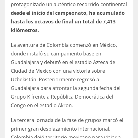
DEN
protagonizado un auténtico recorrido continental
24
desde el inicio del campeonato, ha acumulado
hasta los octavos de final un total de 7,413
PIT
kilómetros.
20
La aventura de Colombia comenzó en México,
donde instaló su campamento base en
NE
Guadalajara y debutó en el estadio Azteca de
16
Ciudad de México con una victoria sobre
Uzbekistán. Posteriormente regresó a
OAK
Guadalajara para afrontar la segunda fecha del
19
Grupo K frente a República Democrática del
Congo en el estadio Akron.
NYG
La tercera jornada de la fase de grupos marcó el
24
primer gran desplazamiento internacional.
MIA
Colombia dejó territorio mexicano para viajar a