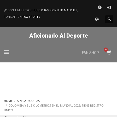
×
DON'T MISS
TWO HUGE CHAMPIONSHIP MATCHES
,
MATCHES
TONIGHT ON
FOX SPORTS
Aficionado Al Deporte
FAN SHOP
HOME
SIN CATEGORIZAR
COLOMBIA Y SUS KILÓMETROS EN EL MUNDIAL 2026: TIENE REGISTRO
ÚNICO