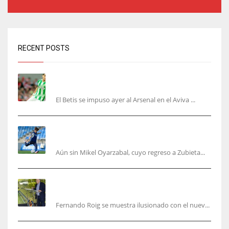
RECENT POSTS
Bartra: «Tenemos muchas ganas de lo que creo
puede ser un gran año»
El Betis se impuso ayer al Arsenal en el Aviva ...
Kubo, la gran atracción de la Real en los
amistosos de este fin de semana en Colonia
Aún sin Mikel Oyarzabal, cuyo regreso a Zubieta...
Fernando Roig: “Tenemos que marcarnos el
objetivo de un tercer año en Champions”
Fernando Roig se muestra ilusionado con el nuev...