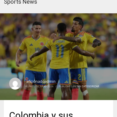
Sports News
aficionadoadmin
LUNES, 06 JULIO 2026
/
PUBLISHED IN
SIN CATEGORIZAR
Colombia y sus