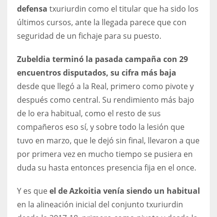
DEN
defensa
txuriurdin como el titular que ha sido los
24
últimos cursos, ante la llegada parece que con
seguridad de un fichaje para su puesto.
PIT
Zubeldia terminó la pasada campaña con 29
20
encuentros disputados, su cifra más baja
desde que llegó a la Real, primero como pivote y
NE
después como central. Su rendimiento más bajo
16
de lo era habitual, como el resto de sus
compañeros eso sí, y sobre todo la lesión que
OAK
tuvo en marzo, que le dejó sin final, llevaron a que
19
por primera vez en mucho tiempo se pusiera en
duda su hasta entonces presencia fija en el once.
NYG
24
Y es que
el de Azkoitia venía siendo un habitual
en la alineación inicial del conjunto txuriurdin
MIA