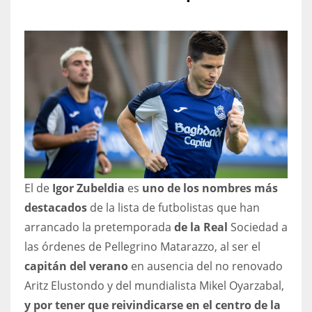
NYJ
3
ATL
24
El de
Igor Zubeldia
es
uno de los nombres más
IND
destacados
de la lista de futbolistas que han
34
arrancado la pretemporada
de la Real
Sociedad a
las órdenes de Pellegrino Matarazzo, al ser el
MIN
capitán del verano
en ausencia del no renovado
6
Aritz Elustondo y del mundialista Mikel Oyarzabal,
y por tener que reivindicarse en el centro de la