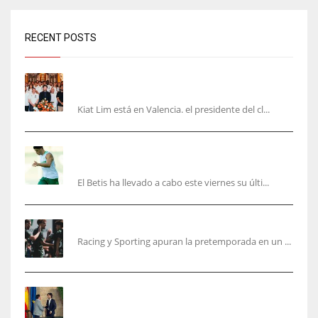
RECENT POSTS
Kiat Lim visita el nuevo Mestalla y la Basílica
junto a la plantilla
Kiat Lim está en Valencia. el presidente del cl...
Cucho, Fidalgo y Marc Roca, en la lista para
recibir al Bournemouth
El Betis ha llevado a cabo este viernes su últi...
El Racing deja atrás las malas sensaciones
Racing y Sporting apuran la pretemporada en un ...
Ferran Torres será gratis total para los
valencianos