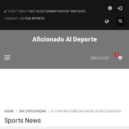
×
DON'T MISS
TWO HUGE CHAMPIONSHIP MATCHES
,
MATCHES
TONIGHT ON
FOX SPORTS
Aficionado Al Deporte
FAN SHOP
HOME
SIN CATEGORIZAR
EL CAPITÁN ZUBELDIA INICIA LA RECONQUISTA
Sports News