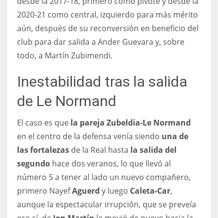
desde la 2017-18, primero como pivote y desde la
17
2020-21 como central, izquierdo para más mérito
aún, después de su reconversión en beneficio del
club para dar salida a Ander Guevara y, sobre
DAL
todo, a Martín Zubimendi.
22
Inestabilidad tras la salida
WSH
de Le Normand
26
El caso es que
la pareja Zubeldia-Le Normand
en el centro de la defensa venía siendo
una de
las fortalezas
de la Real hasta
la salida del
segundo
hace dos veranos, lo que llevó al
número 5 a tener al lado un nuevo compañero,
primero Nayef
Aguerd
y luego
Caleta-Car
,
aunque la espectacular irrupción, que se preveía