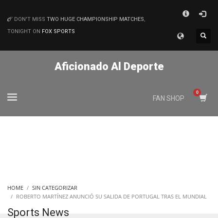
×
DON'T MISS
TWO HUGE CHAMPIONSHIP MATCHES
,
MATCHES
TONIGHT ON
FOX SPORTS
Aficionado Al Deporte
FAN SHOP
HOME
SIN CATEGORIZAR
ROBERTO MARTÍNEZ ANUNCIÓ SU SALIDA DE PORTUGAL TRAS EL MUNDIAL
Sports News