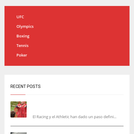
UFC
Olympics
Boxing
Tennis
Poker
RECENT POSTS
El órdago de Chema Aragón deja a punto el
fichaje de Agirrezabala
El Racing y el Athletic han dado un paso defini...
Aguerd, sólo falta el reconocimiento médico