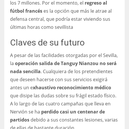
los 7 millones. Por el momento, el
regreso al
17
fútbol francés
es la opción que más le atrae al
defensa central, que podría estar viviendo sus
DAL
últimas horas como sevillista
22
Claves de su futuro
WSH
A pesar de las facilidades otorgadas por el Sevilla,
26
la
operación salida de Tanguy Nianzou no será
nada sencilla
. Cualquiera de los pretendientes
que deseen hacerse con sus servicios exigirá
antes un e
xhaustivo reconocimiento médico
que disipe las dudas sobre su frágil estado físico.
A lo largo de las cuatro campañas que lleva en
Nervión se ha
perdido casi un centenar de
partidos
debido a sus constantes lesiones, varias
de ellas de bastante duración.