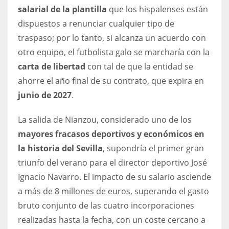
DEN
salarial de la plantilla
que los hispalenses están
24
dispuestos a renunciar cualquier tipo de
traspaso; por lo tanto, si alcanza un acuerdo con
PIT
otro equipo, el futbolista galo se marcharía con la
20
carta de libertad
con tal de que la entidad se
ahorre el año final de su contrato, que expira en
NE
junio de 2027
.
16
La salida de Nianzou, considerado uno de los
mayores fracasos deportivos y económicos en
OAK
la historia del Sevilla
, supondría el primer gran
19
triunfo del verano para el director deportivo José
Ignacio Navarro. El impacto de su salario asciende
NYG
a más de
8 millones de euros,
superando el gasto
24
bruto conjunto de las cuatro incorporaciones
realizadas hasta la fecha, con un coste cercano a
MIA