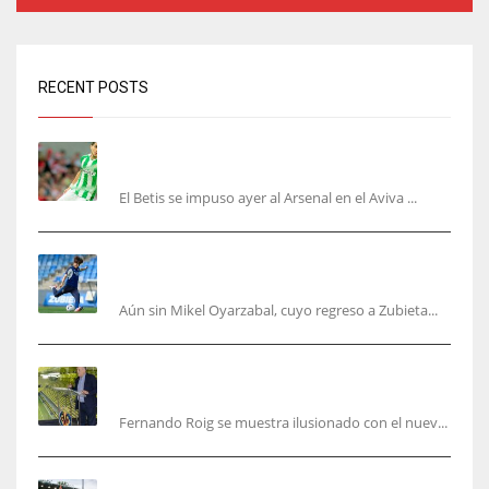
RECENT POSTS
Bartra: «Tenemos muchas ganas de lo que creo
puede ser un gran año»
El Betis se impuso ayer al Arsenal en el Aviva ...
Kubo, la gran atracción de la Real en los
amistosos de este fin de semana en Colonia
Aún sin Mikel Oyarzabal, cuyo regreso a Zubieta...
Fernando Roig: “Tenemos que marcarnos el
objetivo de un tercer año en Champions”
Fernando Roig se muestra ilusionado con el nuev...
El Sevilla sigue con su puesta a punto mientras