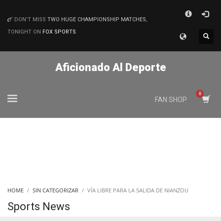
×
DON'T MISS
TWO HUGE CHAMPIONSHIP MATCHES
,
MATCHES
TONIGHT ON
FOX SPORTS
Aficionado Al Deporte
FAN SHOP
HOME
SIN CATEGORIZAR
VÍA LIBRE PARA LA SALIDA DE NIANZOU
Sports News