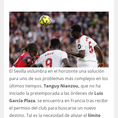
NYJ
3
ATL
24
El Sevilla vislumbra en el horizonte una solución
IND
para uno de sus problemas más complejos en los
34
últimos tiempos.
Tanguy Nianzou,
que no ha
iniciado la pretemporada a las órdenes de
Luis
MIN
García Plaza
, se encuentra en Francia tras recibir
6
el permiso del club para buscarse un nuevo
destino. Tal es la necesidad de aliviar el
límite