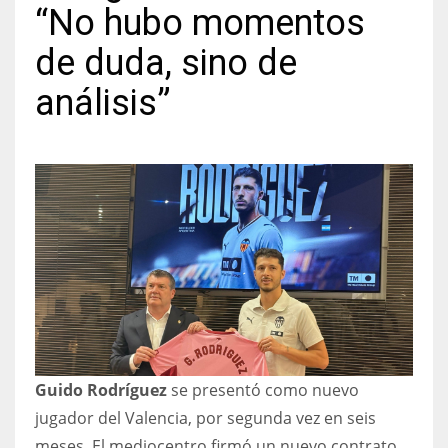
“No hubo momentos
de duda, sino de
análisis”
NYJ
3
ATL
24
IND
34
MIN
Guido Rodríguez
se presentó como nuevo
6
jugador del Valencia, por segunda vez en seis
meses. El mediocentro firmó un nuevo contrato