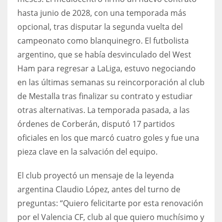
DEN
hasta junio de 2028, con una temporada más
24
opcional, tras disputar la segunda vuelta del
campeonato como blanquinegro. El futbolista
PIT
argentino, que se había desvinculado del West
20
Ham para regresar a LaLiga, estuvo negociando
en las últimas semanas su reincorporación al club
NE
de Mestalla tras finalizar su contrato y estudiar
16
otras alternativas. La temporada pasada, a las
órdenes de Corberán, disputó 17 partidos
OAK
oficiales en los que marcó cuatro goles y fue una
19
pieza clave en la salvación del equipo.
El club proyectó un mensaje de la leyenda
NYG
argentina Claudio López, antes del turno de
24
preguntas: “Quiero felicitarte por esta renovación
por el Valencia CF, club al que quiero muchísimo y
MIA