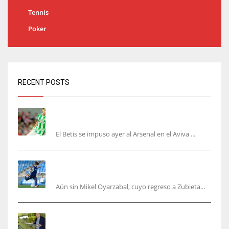
Tennis
Poker
RECENT POSTS
Bartra: «Tenemos muchas ganas de lo que creo
puede ser un gran año»
El Betis se impuso ayer al Arsenal en el Aviva ...
Kubo, la gran atracción de la Real en los
amistosos de este fin de semana en Colonia
Aún sin Mikel Oyarzabal, cuyo regreso a Zubieta...
Fernando Roig: “Tenemos que marcarnos el
objetivo de un tercer año en Champions”