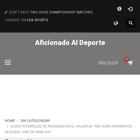
×
DON'T MISS
TWO HUGE CHAMPIONSHIP MATCHES
,
MATCHES
TONIGHT ON
FOX SPORTS
Aficionado Al Deporte
FAN SHOP
HOME
SIN CATEGORIZAR
GUIDO RODRÍGUEZ SE REENGANCHA AL VALENCIA: “NO HUBO MOMENTOS
DE DUDA, SINO DE ANÁLISIS”