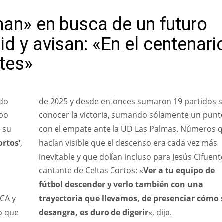
man» en busca de un futuro
id y avisan: «En el centenari
tes»
do
de 2025 y desde entonces sumaron 19 partidos s
upo
conocer la victoria, sumando sólamente un punt
 su
con el empate ante la UD Las Palmas. Números 
ortos’
,
hacían visible que el descenso era cada vez más
inevitable y que dolían incluso para Jesús Cifuent
cantante de Celtas Cortos: «
Ver a tu equipo de
fútbol descender y verlo también con una
RCA y
trayectoria que llevamos, de presenciar cómo 
o que
desangra, es duro de digerir
«, dijo.