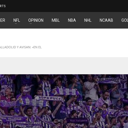
RTS
ER
NFL
OPINION
MBL
NBA
NHL
NCAAB
GO
LLADOLID Y AVISAN: «EN EL