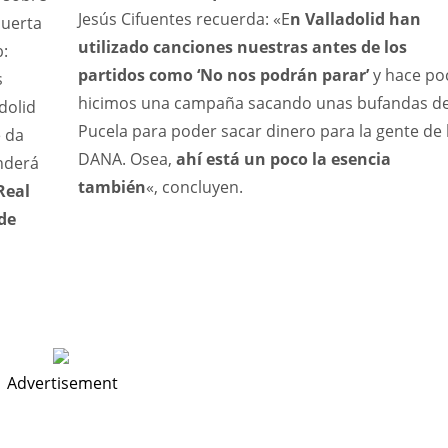
Jesús Cifuentes recuerda: «E
n Valladolid han
puerta
utilizado canciones nuestras antes de los
b:
partidos como ‘No nos podrán parar’
y hace po
s
hicimos una campaña sacando unas bufandas de
dolid
Pucela para poder sacar dinero para la gente de 
e da
DANA. Osea,
ahí está un poco la esencia
nderá
también
«, concluyen.
Real
sde
Advertisement