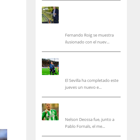
Fernando Roig: “Tenemos
que marcarnos el objetivo
de un tercer año en
Champions”
Fernando Roig se muestra
ilusionado con el nuev...
El Sevilla sigue con su
puesta a punto mientras
acelera en el mercado
El Sevilla ha completado este
jueves un nuevo e...
Nelson Deossa cambia el
guión
Nelson Deossa fue, junto a
IND
NYJ
Pablo Fornals, el me...
34
3