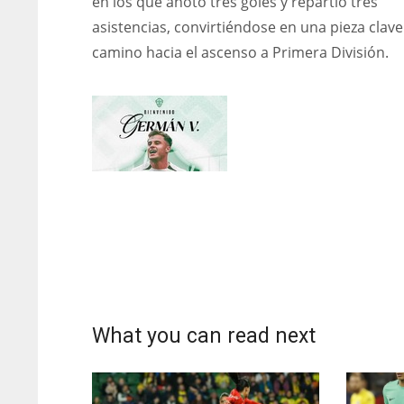
en los que anotó tres goles y repartió tres
asistencias, convirtiéndose en una pieza clave
camino hacia el ascenso a Primera División.
What you can read next
DAL
DAL
22
22