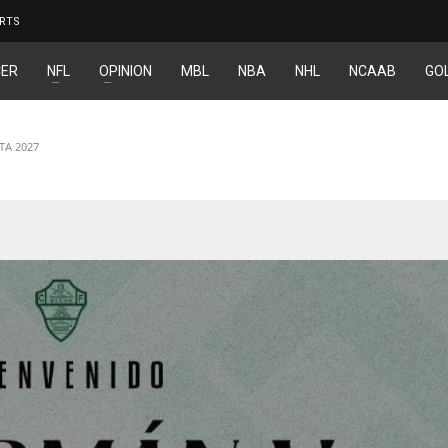
RTS
ER
NFL
OPINION
MBL
NBA
NHL
NCAAB
GO
TA 2027