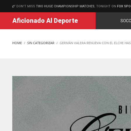
DON'T MISS
TWO HUGE CHAMPIONSHIP MATCHES
, TONIGHT ON
FOX SPO
MATCHES
Aficionado Al Deporte
SOCC
HOME
SIN CATEGORIZAR
GERMÁN VALERA RENUEVA CON EL ELCHE HAS