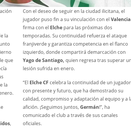
vación
Con el deseo de seguir en la ciudad ilicitana, el
jugador puso fin a su vinculación con el
Valenci
firma con el
Elche
para las próximas dos
e la
temporadas. Su continuidad refuerza el ataque
junto
franjiverde y garantiza competencia en el flanco
ierno
izquierdo, donde compartirá demarcación con
de que
Yago de Santiago,
quien regresa tras superar u
ecía
lesión sufrida en enero.
us
“El
Elche CF
celebra la continuidad de un jugador
e la
con presente y futuro, que ha demostrado su
enero.
calidad, compromiso y adaptación al equipo y a l
se
afición. ¡Seguimos juntos,
Germán
!”, ha
comunicado el club a través de sus canales
tidos
,
oficiales.