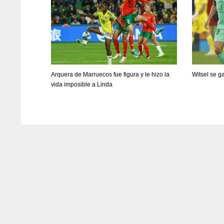
WSH
WSH
26
26
Arquera de Marruecos fue figura y le hizo la
Witsel se 
vida imposible a Linda