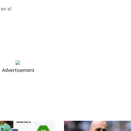
 en el
Advertisement
DEN
NE
NYG
24
16
24