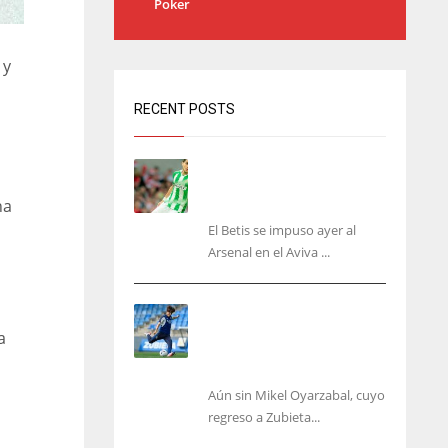
Poker
a
y
RECENT POSTS
Bartra: «Tenemos muchas
ganas de lo que creo puede
na
ser un gran año»
El Betis se impuso ayer al
Arsenal en el Aviva ...
Kubo, la gran atracción de
la Real en los amistosos de
a
este fin de semana en
Colonia
Aún sin Mikel Oyarzabal, cuyo
regreso a Zubieta...