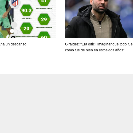
PIT
OAK
MIA
20
19
17
gana un descanso
Giráldez: “Era difícil imaginar que todo fu
como fue de bien en estos dos años”