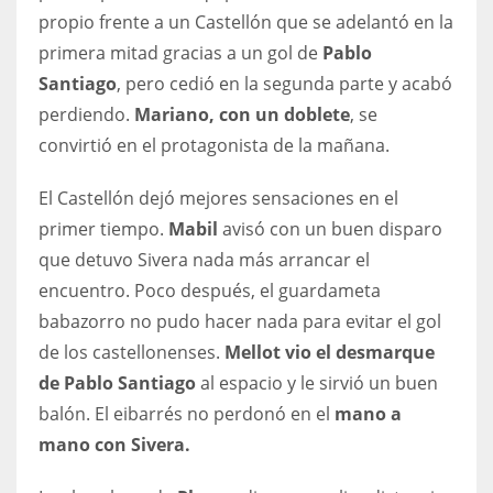
DEN
propio frente a un Castellón que se adelantó en la
24
primera mitad gracias a un gol de
Pablo
Santiago
, pero cedió en la segunda parte y acabó
PIT
perdiendo.
Mariano, con un doblete
, se
20
convirtió en el protagonista de la mañana.
El Castellón dejó mejores sensaciones en el
NE
primer tiempo.
Mabil
avisó con un buen disparo
16
que detuvo Sivera nada más arrancar el
encuentro. Poco después, el guardameta
OAK
babazorro no pudo hacer nada para evitar el gol
19
de los castellonenses.
Mellot vio el desmarque
de Pablo Santiago
al espacio y le sirvió un buen
NYG
balón. El eibarrés no perdonó en el
mano a
24
mano con Sivera.
MIA