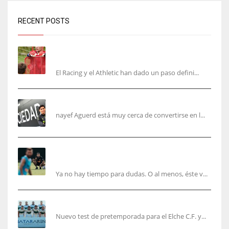
RECENT POSTS
El órdago de Chema Aragón deja a punto el
fichaje de Agirrezabala
El Racing y el Athletic han dado un paso defini...
Aguerd, sólo falta el reconocimiento médico
nayef Aguerd está muy cerca de convertirse en l...
Corberán pide un central titular por delante de
Tárrega y De Haas
Ya no hay tiempo para dudas. O al menos, éste v...
El Elche cierra la pretemporada con victoria
Nuevo test de pretemporada para el Elche C.F. y...