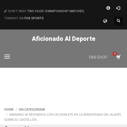
×
DON'T MISS
TWO HUGE CHAMPIONSHIP MATCHES
,
MATCHES
TONIGHT ON
FOX SPORTS
Aficionado Al Deporte
FAN SHOP
HOME
SIN CATEGORIZAR
MARIANO SE REIVINDICA CON UN DOBLETE EN LA REMONTADA DEL ALAVÉS
SOBRE EL CASTELLÓN