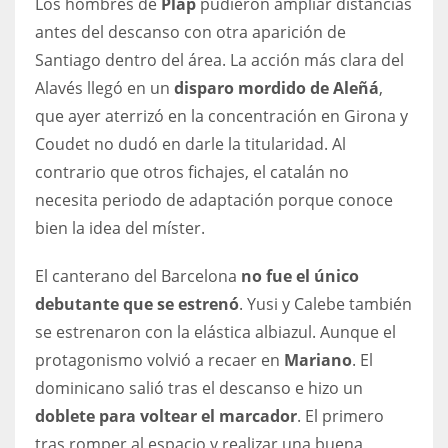
Los hombres de
Plap
pudieron ampliar distancias
17
antes del descanso con otra aparición de
Santiago dentro del área. La acción más clara del
Alavés llegó en un
disparo mordido de Aleñá
,
DAL
que ayer aterrizó en la concentración en Girona y
22
Coudet no dudó en darle la titularidad. Al
contrario que otros fichajes, el catalán no
WSH
necesita periodo de adaptación porque conoce
26
bien la idea del míster.
El canterano del Barcelona
no fue el único
debutante que se estrenó
. Yusi y Calebe también
se estrenaron con la elástica albiazul. Aunque el
protagonismo volvió a recaer en
Mariano
. El
dominicano salió tras el descanso e hizo un
doblete para voltear el marcador
. El primero
tras romper al espacio y realizar una buena