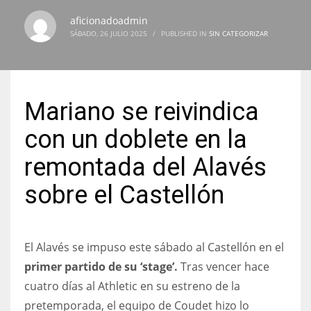
aficionadoadmin
SÁBADO, 26 JULIO 2025
/
PUBLISHED IN
SIN CATEGORIZAR
NYJ
3
Mariano se reivindica
ATL
con un doblete en la
24
remontada del Alavés
sobre el Castellón
IND
34
El Alavés se impuso este sábado al Castellón en el
MIN
primer partido de su ‘stage’.
Tras vencer hace
6
cuatro días al Athletic en su estreno de la
pretemporada, el equipo de Coudet hizo lo