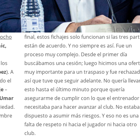
ocho
final, estos fichajes solo funcionan si las tres par
ic,
están de acuerdo. Y no siempre es así. Fue un
proceso muy complejo. Desde el primer día
los
buscábamos una cesión; luego hicimos una ofer
pez
). A
muy importante para un traspaso y fue rechazad
do el
así que tuve que seguir adelante. No quería lleva
je
–
esto hasta el último minuto porque quería
Umar
asegurarme de cumplir con lo que el entrenador
ciedad.
necesitaba para hacer avanzar al club. No estaba
hombre
dispuesto a asumir más riesgos. Y eso no es una
falta de respeto ni hacia el jugador ni hacia otro
club.