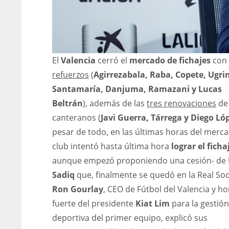
El
Valencia
cerró el
mercado de fichajes
con
refuerzos
(
Agirrezabala, Raba, Copete, Ugrin
Santamaría, Danjuma, Ramazani y Lucas
Beltrán
), además de las
tres renovaciones
de 
canteranos (
Javi Guerra, Tárrega y Diego Ló
pesar de todo, en las últimas horas del merca
club intentó hasta última hora
lograr el ficha
aunque empezó proponiendo una cesión- de
Sadiq
que, finalmente se quedó en la Real So
Ron Gourlay
, CEO de Fútbol del Valencia y 
fuerte del presidente
Kiat Lim
para la gestión
deportiva del primer equipo, explicó sus