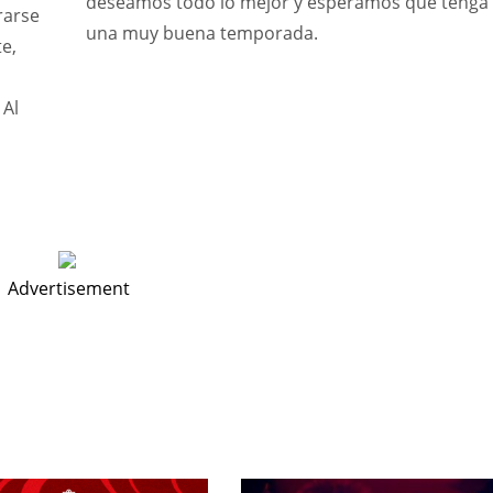
deseamos todo lo mejor y esperamos que tenga
rarse
una muy buena temporada.
te,
 Al
Advertisement