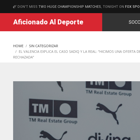
DON'T MISS
TWO HUGE CHAMPIONSHIP MATCHES
, TONIGHT ON
FOX SPO
MATCHES
Aficionado Al Deporte
SOCC
HOME
SIN CATEGORIZAR
EL VALENCIA EXPLICA EL CASO SADIQ Y LA REAL: “HICIMOS UNA OFERTA 
RECHAZADA”