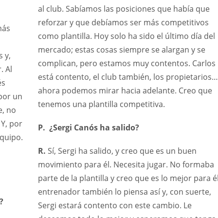
al club. Sabíamos las posiciones que había que
OAK
MIA
reforzar y que debíamos ser más competitivos
19
17
más
como plantilla. Hoy solo ha sido el último día del
mercado; estas cosas siempre se alargan y se
 y,
complican, pero estamos muy contentos. Carlos
. Al
está contento, el club también, los propietarios…
és
ahora podemos mirar hacia adelante. Creo que
por un
tenemos una plantilla competitiva.
e, no
Y, por
P. ¿Sergi Canós ha salido?
quipo.
R.
Sí, Sergi ha salido, y creo que es un buen
movimiento para él. Necesita jugar. No formaba
parte de la plantilla y creo que es lo mejor para él
entrenador también lo piensa así y, con suerte,
?
Sergi estará contento con este cambio. Le