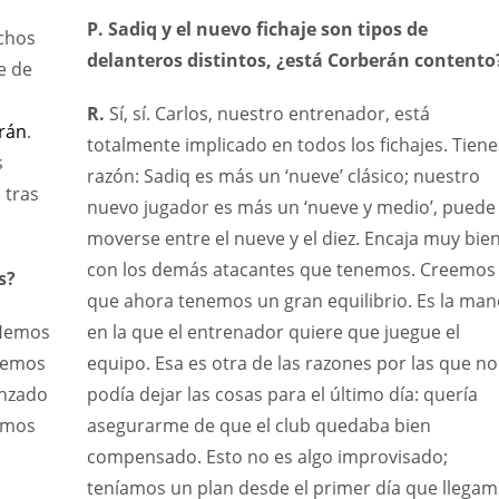
P. Sadiq y el nuevo fichaje son tipos de
chos
delanteros distintos, ¿está Corberán contento
e de
R.
Sí, sí. Carlos, nuestro entrenador, está
trán
.
totalmente implicado en todos los fichajes. Tiene
s
razón: Sadiq es más un ‘nueve’ clásico; nuestro
 tras
nuevo jugador es más un ‘nueve y medio’, puede
moverse entre el nueve y el diez. Encaja muy bie
con los demás atacantes que tenemos. Creemos
s?
que ahora tenemos un gran equilibrio. Es la man
 Hemos
en la que el entrenador quiere que juegue el
 hemos
equipo. Esa es otra de las razones por las que no
anzado
podía dejar las cosas para el último día: quería
remos
asegurarme de que el club quedaba bien
N
NE
NYG
compensado. Esto no es algo improvisado;
16
24
teníamos un plan desde el primer día que llega