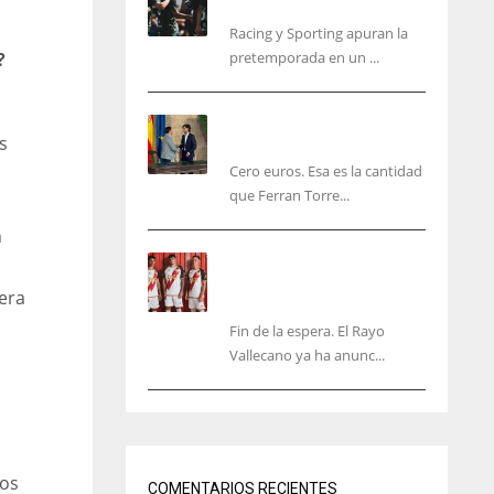
malas sensaciones
Racing y Sporting apuran la
pretemporada en un ...
?
Ferran Torres será gratis
s
total para los valencianos
Cero euros. Esa es la cantidad
que Ferran Torre...
n
El Rayo Vallecano anuncia
su primera equipación de
era
la 26/27… sin franja
Fin de la espera. El Rayo
Vallecano ya ha anunc...
IND
NYJ
NYJ
34
3
3
mos
COMENTARIOS RECIENTES