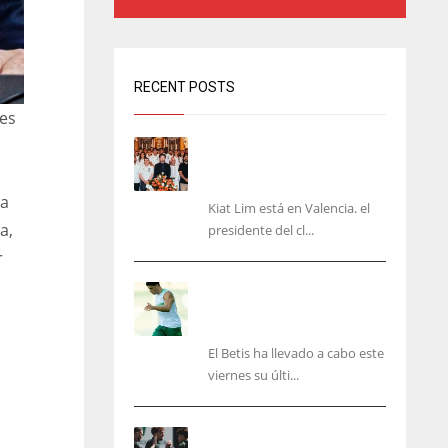
RECENT POSTS
tes
Kiat Lim visita el nuevo
Mestalla y la Basílica junto
a la plantilla
ta
Kiat Lim está en Valencia. el
a,
presidente del cl...
r
Cucho, Fidalgo y Marc
Roca, en la lista para
recibir al Bournemouth
El Betis ha llevado a cabo este
viernes su últi...
El Racing deja atrás las