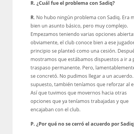
R. ¿Cuál fue el problema con Sadiq?
WSH
WSH
PIT
26
26
20
R
. No hubo ningún problema con Sadiq. Era 
bien un asunto básico, pero muy complejo.
Empezamos teniendo varias opciones abiertas
obviamente, el club conoce bien a ese jugador
principio se planteó como una cesión. Despu
mostramos que estábamos dispuestos a ir a 
traspaso permanente. Pero, lamentablement
se concretó. No pudimos llegar a un acuerdo. 
supuesto, también teníamos que reforzar al e
Así que tuvimos que movernos hacia otras
opciones que ya teníamos trabajadas y que
encajaban con el club.
P. ¿Por qué no se cerró el acuerdo por Sadiq