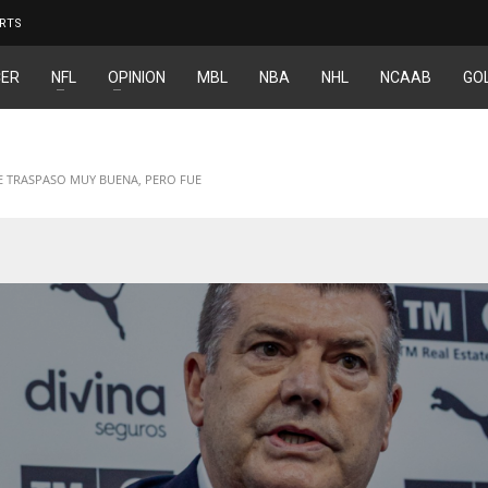
RTS
ER
NFL
OPINION
MBL
NBA
NHL
NCAAB
GO
DE TRASPASO MUY BUENA, PERO FUE