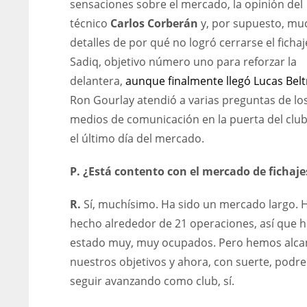
sensaciones sobre el mercado, la opinión del
técnico
Carlos Corberán
y, por supuesto, mu
detalles de por qué no logró cerrarse el fichaj
Sadiq, objetivo número uno para reforzar la
delantera,
aunque finalmente llegó Lucas Bel
Ron Gourlay atendió a varias preguntas de lo
medios de comunicación en la puerta del club
el último día del mercado.
P. ¿Está contento con el mercado de fichaje
R.
Sí, muchísimo. Ha sido un mercado largo.
hecho alrededor de 21 operaciones, así que
estado muy, muy ocupados. Pero hemos alc
nuestros objetivos y ahora, con suerte, pod
DAL
DAL
DE
seguir avanzando como club, sí.
22
22
24