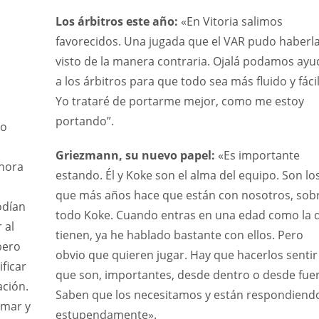
Los árbitros este año:
«En Vitoria salimos
favorecidos. Una jugada que el VAR pudo haberl
visto de la manera contraria. Ojalá podamos ayu
a los árbitros para que todo sea más fluido y fácil
Yo trataré de portarme mejor, como me estoy
portando”.
do
Griezmann, su nuevo papel:
«Es importante
ahora
estando. Él y Koke son el alma del equipo. Son lo
que más años hace que están con nosotros, sob
odían
todo Koke. Cuando entras en una edad como la 
 al
tienen, ya he hablado bastante con ellos. Pero
pero
obvio que quieren jugar. Hay que hacerlos sentir
ificar
que son, importantes, desde dentro o desde fuer
ación.
Saben que los necesitamos y están respondiend
umar y
estupendamente».