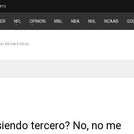
RTS
ER
NFL
OPINION
MBL
NBA
NHL
NCAAB
GO
NO ME HACE FELIZ»
GORIZAR
siendo tercero? No, no me