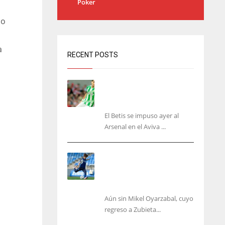
Poker
no
a
RECENT POSTS
Bartra: «Tenemos muchas
ganas de lo que creo puede
ser un gran año»
El Betis se impuso ayer al
Arsenal en el Aviva ...
Kubo, la gran atracción de
la Real en los amistosos de
este fin de semana en
Colonia
Aún sin Mikel Oyarzabal, cuyo
regreso a Zubieta...