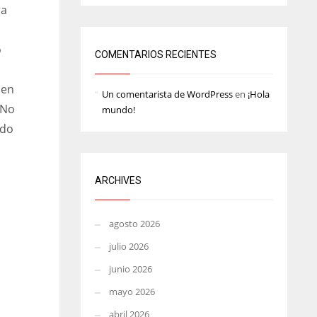
ra
MIN
ATL
6
24
o
COMENTARIOS RECIENTES
 en
Un comentarista de WordPress
en
¡Hola
 No
mundo!
edo
ARCHIVES
agosto 2026
julio 2026
junio 2026
mayo 2026
abril 2026