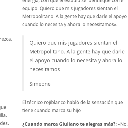
energía, con que el estadio se identifique con el
equipo. Quiero que mis jugadores sientan el
Metropolitano. A la gente hay que darle el apoyo
cuando lo necesita y ahora lo necesitamos».
rezca.
Quiero que mis jugadores sientan el
Metropolitano. A la gente hay que darle
el apoyo cuando lo necesita y ahora lo
necesitamos
Simeone
El técnico rojiblanco habló de la sensación que
que
tiene cuando marca su hijo
DEN
NE
NYG
lla.
24
16
24
ades.
¿Cuando marca Giuliano te alegras más?:
«No,