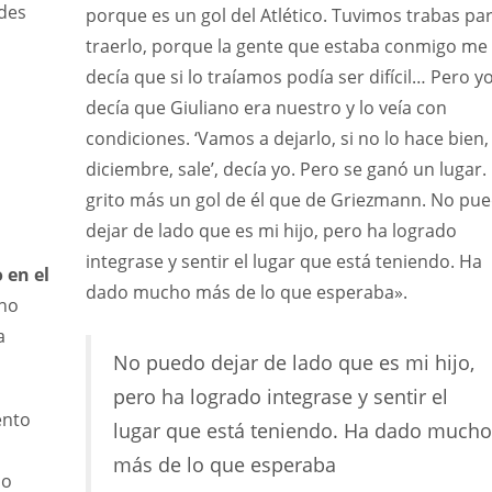
des
porque es un gol del Atlético. Tuvimos trabas pa
PIT
OAK
MIA
traerlo, porque la gente que estaba conmigo me
20
19
17
decía que si lo traíamos podía ser difícil… Pero y
decía que Giuliano era nuestro y lo veía con
condiciones. ‘Vamos a dejarlo, si no lo hace bien,
diciembre, sale’, decía yo. Pero se ganó un lugar.
grito más un gol de él que de Griezmann. No pu
dejar de lado que es mi hijo, pero ha logrado
integrase y sentir el lugar que está teniendo. Ha
 en el
dado mucho más de lo que esperaba».
 no
a
No puedo dejar de lado que es mi hijo,
pero ha logrado integrase y sentir el
ento
lugar que está teniendo. Ha dado mucho
s
más de lo que esperaba
lo