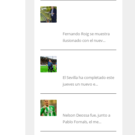
Fernando Roig: “Tenemos
que marcarnos el objetivo
de un tercer año en
Champions”
Fernando Roig se muestra
ilusionado con el nuev...
El Sevilla sigue con su
puesta a punto mientras
acelera en el mercado
El Sevilla ha completado este
jueves un nuevo e...
Nelson Deossa cambia el
guión
Nelson Deossa fue, junto a
IND
NYJ
Pablo Fornals, el me...
34
3