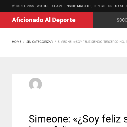
DON'T MISS
TWO HUGE CHAMPIONSHIP MATCHES
, TONIGHT ON
FOX SPO
MATCHES
Aficionado Al Deporte
SOCC
HOME
SIN CATEGORIZAR
SIMEONE: «¿SOY FELIZ SIENDO TERCERO? NO, 
aficionadoadmin
MARTES, 09 SEPTIEMBRE 2025
/
PUBLISHED IN
SIN CATE
Simeone: «¿Soy feliz 