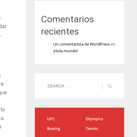
Comentarios
a
dar
recientes
.
Un comentarista de WordPress
en
¡Hola mundo!
s
re
que
 lo
a.
UFC
Olympics
o
Boxing
Tennis