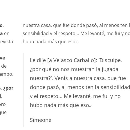
co
,
nuestra casa, que fue donde pasó, al menos ten 
da
en
sensibilidad y el respeto… Me levanté, me fui y n
evista
hubo nada más que eso».
ve
Le dije [a Velasco Carballo]: ‘Disculpe,
o de
¿por qué no nos muestran la jugada
tiempo.
nuestra?’. Venís a nuestra casa, que fue
donde pasó, al menos ten la sensibilida
, ¿por
y el respeto… Me levanté, me fui y no
,
ero
hubo nada más que eso»
que
Simeone