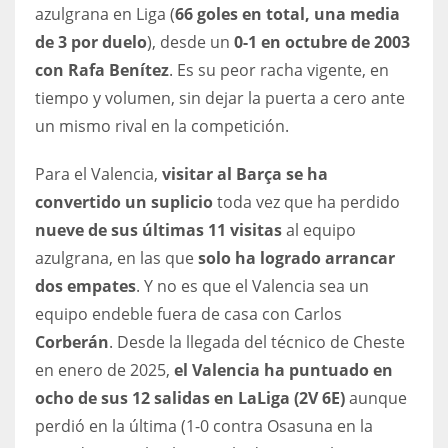
azulgrana en Liga (
66 goles en total, una media
17
de 3 por duelo
), desde un
0-1 en octubre de 2003
con Rafa Benítez
. Es su peor racha vigente, en
DAL
tiempo y volumen, sin dejar la puerta a cero ante
22
un mismo rival en la competición.
WSH
Para el Valencia,
visitar al Barça se ha
convertido un suplicio
toda vez que ha perdido
26
nueve de sus últimas 11 visitas
al equipo
azulgrana, en las que
solo ha logrado arrancar
dos empates
. Y no es que el Valencia sea un
equipo endeble fuera de casa con Carlos
Corberán
. Desde la llegada del técnico de Cheste
en enero de 2025,
el Valencia ha puntuado en
ocho de sus 12 salidas en LaLiga (2V 6E)
aunque
perdió en la última (1-0 contra Osasuna en la