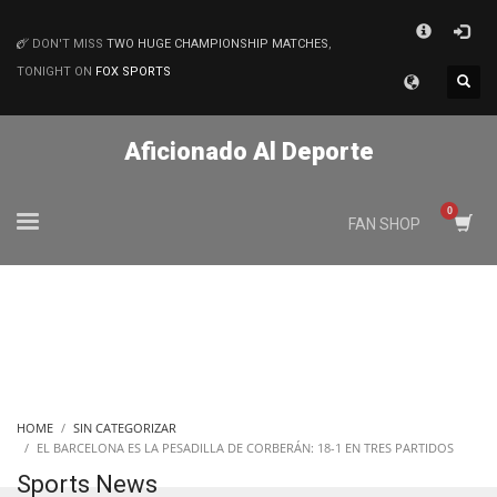
×
DON'T MISS
TWO HUGE CHAMPIONSHIP MATCHES
,
MATCHES
TONIGHT ON
FOX SPORTS
Aficionado Al Deporte
FAN SHOP
HOME
SIN CATEGORIZAR
EL BARCELONA ES LA PESADILLA DE CORBERÁN: 18-1 EN TRES PARTIDOS
Sports News