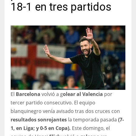
18-1 en tres partidos
NYJ
3
ATL
24
IND
El
Barcelona
volvió a g
olear al Valencia
por
34
tercer partido consecutivo. El equipo
MIN
blanquinegro venía avisado tras dos cruces con
resultados sonrojantes
la temporada pasada
(7-
6
1, en Liga; y 0-5 en Copa).
Este domingo, el