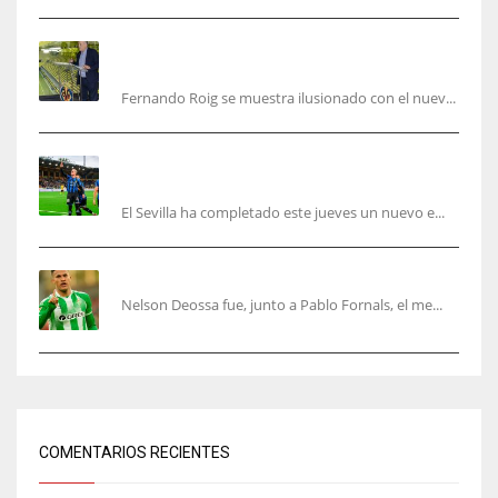
Fernando Roig: “Tenemos que marcarnos el
objetivo de un tercer año en Champions”
Fernando Roig se muestra ilusionado con el nuev...
El Sevilla sigue con su puesta a punto mientras
acelera en el mercado
El Sevilla ha completado este jueves un nuevo e...
Nelson Deossa cambia el guión
Nelson Deossa fue, junto a Pablo Fornals, el me...
COMENTARIOS RECIENTES