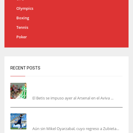
Olympics
Boxing
Tennis
Poker
RECENT POSTS
Bartra: «Tenemos muchas ganas de lo que creo
puede ser un gran año»
El Betis se impuso ayer al Arsenal en el Aviva ...
Kubo, la gran atracción de la Real en los
amistosos de este fin de semana en Colonia
Aún sin Mikel Oyarzabal, cuyo regreso a Zubieta...