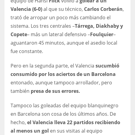
equipo de Hansi
Flick
volvió a
golear a un
DEN
Valencia (6-0)
al que su técnico,
Carlos Corberán
,
24
trató de arropar un poco más cambiando el
sistema. Los tres centrales –
Tárrega, Diakhaby y
PIT
Copete
– más un lateral defensivo –
Foulquier
–
20
aguantaron 45 minutos, aunque el asedio local
fue constante.
NE
16
Pero en la segunda parte, el Valencia
sucumbió
consumido por los aciertos de un Barcelona
OAK
entonado, aunque tampoco arrollador, pero
19
también
presa de sus errores.
Tampoco las goleadas del equipo blanquinegro
NYG
en Barcelona son cosa de los últimos años. De
24
hecho,
el Valencia lleva 22 partidos recibiendo
al menos un gol
en sus visitas al equipo
MIA