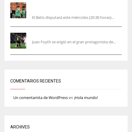
El Betis rinde homenaje en Dublín a Patrick
O’Connell
El Betis disputará este miércoles (20:30 horas)...
Foyth supera su enésimo “infierno”
Juan Foyth se erigió en el gran protagonista de...
COMENTARIOS RECIENTES
Un comentarista de WordPress
en
¡Hola mundo!
ARCHIVES