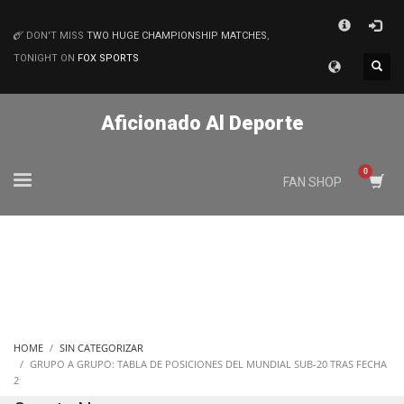
×
DON'T MISS
TWO HUGE CHAMPIONSHIP MATCHES
,
MATCHES
TONIGHT ON
FOX SPORTS
Aficionado Al Deporte
FAN SHOP
HOME
SIN CATEGORIZAR
GRUPO A GRUPO: TABLA DE POSICIONES DEL MUNDIAL SUB-20 TRAS FECHA
2