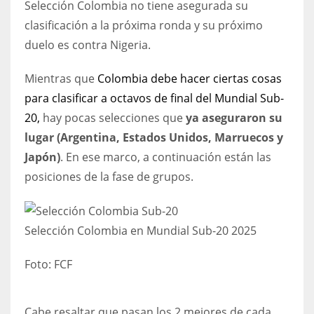
Selección Colombia no tiene asegurada su
DEN
clasificación a la próxima ronda y su próximo
24
duelo es contra Nigeria.
PIT
Mientras que
Colombia debe hacer ciertas cosas
20
para clasificar a octavos de final del Mundial Sub-
20,
hay pocas selecciones que
ya aseguraron su
NE
lugar (Argentina, Estados Unidos, Marruecos y
16
Japón)
. En ese marco, a continuación están las
posiciones de la fase de grupos.
OAK
19
Selección Colombia en Mundial Sub-20 2025
NYG
Foto:
FCF
24
MIA
Cabe resaltar que pasan los 2 mejores de cada