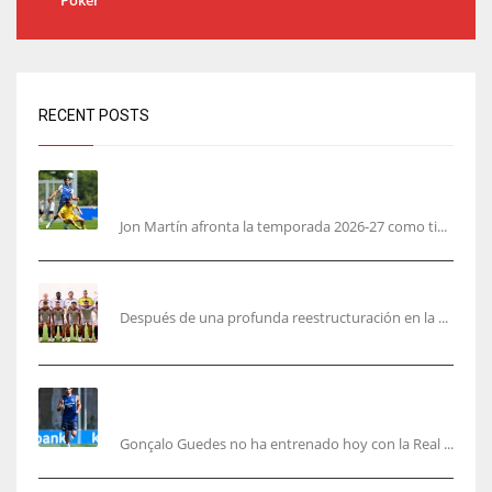
RECENT POSTS
Jon Martín: «No pienso en si soy joven, pienso
en hacerlo lo mejor posible pese a mi juventud»
Jon Martín afronta la temporada 2026-27 como ti...
García Plaza elige a sus capitanes
Después de una profunda reestructuración en la ...
Guedes sera bajá unos días por una operación
de carácter personal no deportiva
Gonçalo Guedes no ha entrenado hoy con la Real ...