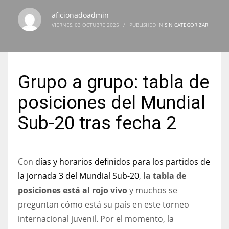
aficionadoadmin
VIERNES, 03 OCTUBRE 2025
/
PUBLISHED IN
SIN CATEGORIZAR
NYJ
3
Grupo a grupo: tabla de
ATL
posiciones del Mundial
24
Sub-20 tras fecha 2
IND
34
Con
días y horarios definidos para los partidos de
la jornada 3 del Mundial Sub-20
,
la tabla de
MIN
posiciones está al rojo vivo
y muchos se
6
preguntan cómo está su país en este torneo
internacional juvenil. Por el momento, la