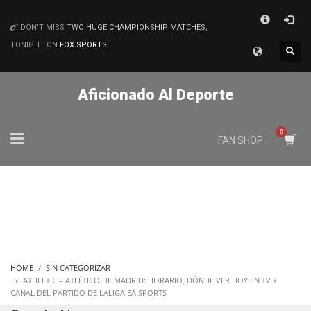
×
DON'T MISS
TWO HUGE CHAMPIONSHIP MATCHES
,
MATCHES
TONIGHT ON
FOX SPORTS
Aficionado Al Deporte
FAN SHOP
HOME
SIN CATEGORIZAR
ATHLETIC – ATLÉTICO DE MADRID: HORARIO, DÓNDE VER HOY EN TV Y
CANAL DEL PARTIDO DE LALIGA EA SPORTS