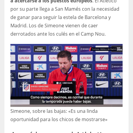
a acercarse a los puestos europeos
. El Atlético
DEN
por su parte llega a San Mamés con la necesidad
24
de ganar para seguir la estela de Barcelona y
Madrid. Los de Simeone vienen de caer
PIT
derrotados ante los culés en el Camp Nou.
20
NE
16
OAK
19
NYG
Simeone, sobre las bajas: «Es una linda
24
oportunidad para los chicos de mostrarse»
MIA