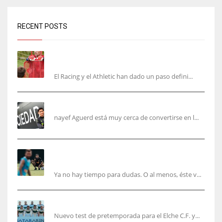
RECENT POSTS
El órdago de Chema Aragón deja a punto el
fichaje de Agirrezabala
El Racing y el Athletic han dado un paso defini...
Aguerd, sólo falta el reconocimiento médico
nayef Aguerd está muy cerca de convertirse en l...
Corberán pide un central titular por delante de
Tárrega y De Haas
Ya no hay tiempo para dudas. O al menos, éste v...
El Elche cierra la pretemporada con victoria
Nuevo test de pretemporada para el Elche C.F. y...