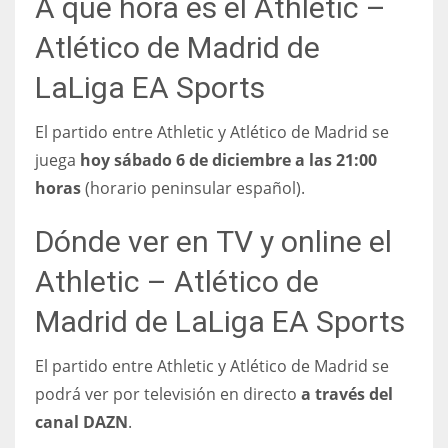
A qué hora es el Athletic –
17
Atlético de Madrid de
LaLiga EA Sports
DAL
22
El partido entre Athletic y Atlético de Madrid se
juega
hoy sábado 6 de diciembre a las 21:00
WSH
horas
(horario peninsular español).
26
Dónde ver en TV y online el
Athletic – Atlético de
Madrid de LaLiga EA Sports
El partido entre Athletic y Atlético de Madrid se
podrá ver por televisión en directo
a través del
canal DAZN
.