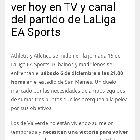
ver hoy en TV y canal
del partido de LaLiga
EA Sports
NYJ
3
Athletic y Atlético se miden en la jornada 15 de
ATL
LaLiga EA Sports. Bilbaínos y madrileños se
24
enfrentan el
sábado 6 de diciembre a las 21.00
horas
en el estadio de San Mamés. Un duelo
IND
marcado por las necesidades de ambos equipos
34
de sumar tres puntos que los acerquen a la pelea
por sus objetivos.
MIN
Los de Valverde no están viviendo su mejor
6
temporada y
necesitan una victoria para volver