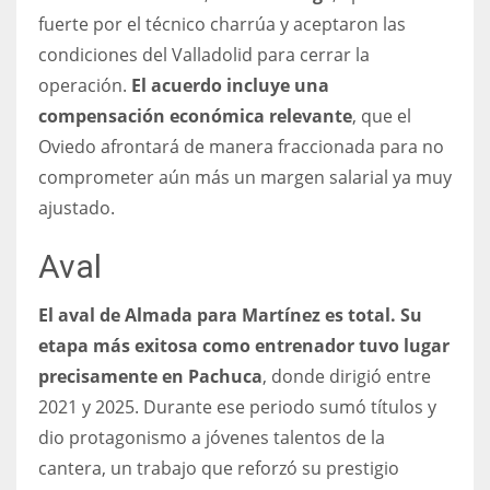
DEN
fuerte por el técnico charrúa y aceptaron las
24
condiciones del Valladolid para cerrar la
operación.
El acuerdo incluye una
PIT
compensación económica relevante
, que el
20
Oviedo afrontará de manera fraccionada para no
comprometer aún más un margen salarial ya muy
NE
ajustado.
16
Aval
OAK
El aval de Almada para Martínez es total. Su
19
etapa más exitosa como entrenador tuvo lugar
precisamente en Pachuca
, donde dirigió entre
NYG
2021 y 2025. Durante ese periodo sumó títulos y
24
dio protagonismo a jóvenes talentos de la
cantera, un trabajo que reforzó su prestigio
MIA