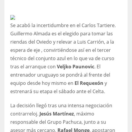
Se acabó la incertidumbre en el Carlos Tartiere.
NYJ
Guillermo Almada es el elegido para tomar las
3
riendas del Oviedo y relevar a Luis Carrión, a la
espera de eje , convirtiéndose así en el tercer
ATL
técnico del conjunto azul en lo que va de curso
24
tras el arranque con
Veljko Paunovic
. El
entrenador uruguayo se pondrá al frente del
equipo desde hoy mismo en
El Requexón
y
IND
estrenará su etapa el sábado ante el Celta.
34
La decisión llegó tras una intensa negociación
MIN
contrarreloj.
Jesús Martínez
, máximo
6
responsable del Grupo Pachuca, junto a su
asesor más cercano,
Rafael Monge
, apostaron