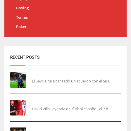
Boxing
Tennis
Poker
RECENT POSTS
Robbie Ure será el ‘9’ del Sevilla
El Sevilla ha alcanzado un acuerdo con el Siriu...
Villa, la guinda de Casa Atleti
David Villa, leyenda del fútbol español, el 7 d...
El Valencia está ‘roto’ en pleno mes de agosto: