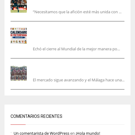
la bronca interminable
“Necesitamos que la afición esté más unida con ...
Pretemporada de LaLiga 2026/27: fechas,
horarios y dónde ver todos los amistosos de los
equipos en España
Echó el cierre al Mundial de la mejor manera po...
La Hypermotion mira a La Rosaleda en el
mercado
El mercado sigue avanzando y el Málaga hace una...
COMENTARIOS RECIENTES
Un comentarista de WordPress
en
¡Hola mundo!