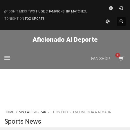
×
DON'T MISS
TWO HUGE CHAMPIONSHIP MATCHES
,
MATCHES
TONIGHT ON
FOX SPORTS
Aficionado Al Deporte
FAN SHOP
HOME
SIN CATEGORIZAR
EL OVIEDO SE ENCOMIENDA A ALMADA
Sports News