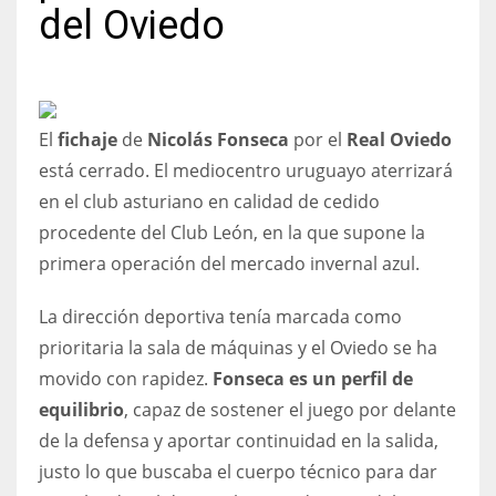
del Oviedo
NYJ
El
fichaje
de
Nicolás Fonseca
por el
Real Oviedo
3
está cerrado. El mediocentro uruguayo aterrizará
en el club asturiano en calidad de cedido
ATL
procedente del Club León, en la que supone la
24
primera operación del mercado invernal azul.
IND
La dirección deportiva tenía marcada como
34
prioritaria la sala de máquinas y el Oviedo se ha
movido con rapidez.
Fonseca es un perfil de
MIN
equilibrio
, capaz de sostener el juego por delante
6
de la defensa y aportar continuidad en la salida,
justo lo que buscaba el cuerpo técnico para dar