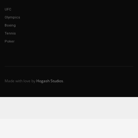
UFC
Olympics
Boxing
Tennis
Poker
Made with love by
Hogash Studios
.
Español