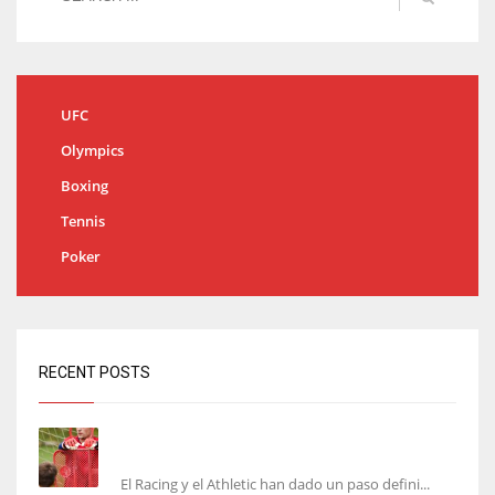
UFC
Olympics
Boxing
Tennis
Poker
RECENT POSTS
El órdago de Chema Aragón deja a punto el
fichaje de Agirrezabala
El Racing y el Athletic han dado un paso defini...