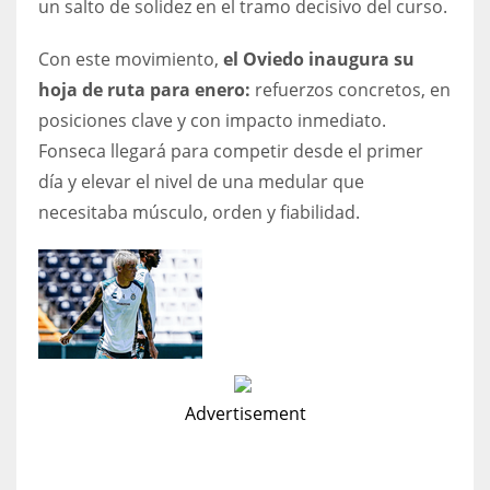
un salto de solidez en el tramo decisivo del curso.
DEN
24
Con este movimiento,
el Oviedo inaugura su
hoja de ruta para enero:
refuerzos concretos, en
PIT
posiciones clave y con impacto inmediato.
20
Fonseca llegará para competir desde el primer
día y elevar el nivel de una medular que
NE
necesitaba músculo, orden y fiabilidad.
16
OAK
19
NYG
Advertisement
24
MIA