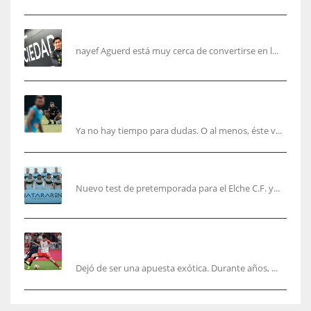
Aguerd, sólo falta el reconocimiento médico
nayef Aguerd está muy cerca de convertirse en l...
Corberán pide un central titular por delante de
Tárrega y De Haas
Ya no hay tiempo para dudas. O al menos, éste v...
El Elche cierra la pretemporada con victoria
Nuevo test de pretemporada para el Elche C.F. y...
El mercado del ‘gol naciente’: Asia conquista
Europa
Dejó de ser una apuesta exótica. Durante años, ...