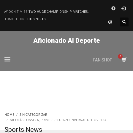
×
DON'T MISS
TWO HUGE CHAMPIONSHIP MATCHES
,
MATCHES
TONIGHT ON
FOX SPORTS
Aficionado Al Deporte
FAN SHOP
HOME
SIN CATEGORIZAR
NICOLÁS FONSECA, PRIMER REFUERZO INVERNAL DEL OVIEDO
Sports News