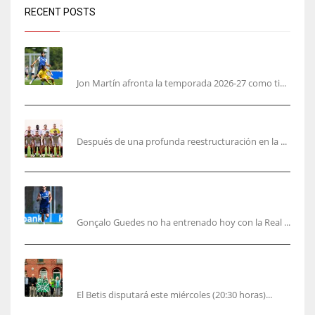
RECENT POSTS
Jon Martín: «No pienso en si soy joven, pienso
en hacerlo lo mejor posible pese a mi juventud»
Jon Martín afronta la temporada 2026-27 como ti...
García Plaza elige a sus capitanes
Después de una profunda reestructuración en la ...
Guedes sera bajá unos días por una operación
de carácter personal no deportiva
Gonçalo Guedes no ha entrenado hoy con la Real ...
El Betis rinde homenaje en Dublín a Patrick
O’Connell
El Betis disputará este miércoles (20:30 horas)...