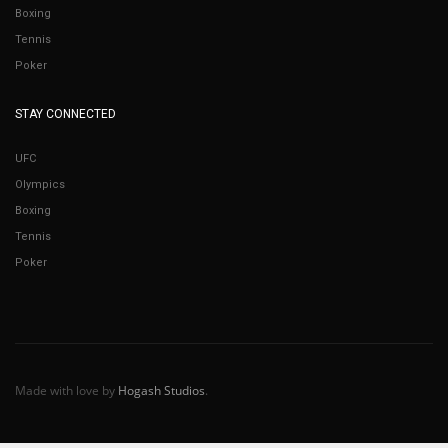
Boxing
Tennis
Poker
STAY CONNECTED
UFC
Olympics
Boxing
Tennis
Poker
Made with love by
Hogash Studios
.