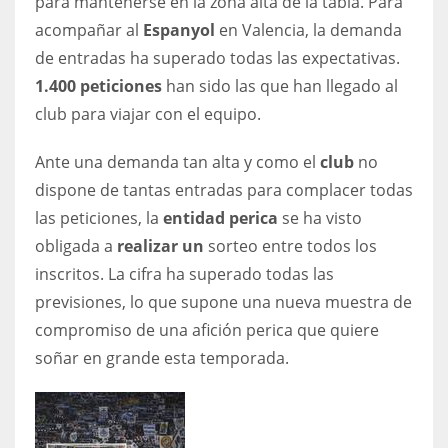
para mantenerse en la zona alta de la tabla. Para
17
acompañar al
Espanyol
en Valencia, la demanda
de entradas ha superado todas las expectativas.
1.400 peticiones
han sido las que han llegado al
DAL
club para viajar con el equipo.
22
Ante una demanda tan alta y como el
club
no
WSH
dispone de tantas entradas para complacer todas
26
las peticiones, la
entidad perica
se ha visto
obligada a
realizar un
sorteo entre todos los
inscritos. La cifra ha superado todas las
previsiones, lo que supone una nueva muestra de
compromiso de una afición perica que quiere
soñar en grande esta temporada.