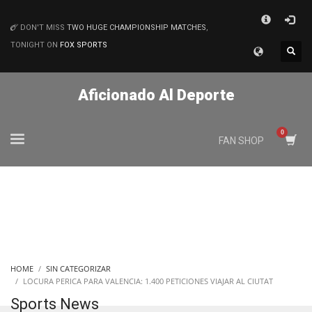
×
DON'T MISS
TWO HUGE CHAMPIONSHIP MATCHES
,
MATCHES
TONIGHT ON
FOX SPORTS
Aficionado Al Deporte
FAN SHOP
HOME
SIN CATEGORIZAR
LOCURA PERICA PARA VALENCIA: 1.400 PETICIONES VIAJAR AL CIUTAT
Sports News