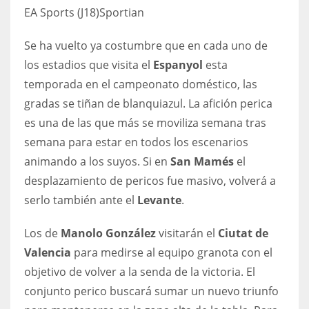
DEN
EA Sports (J18)
Sportian
24
Se ha vuelto ya costumbre que en cada uno de
PIT
los estadios que visita el
Espanyol
esta
temporada en el campeonato doméstico, las
20
gradas se tiñan de blanquiazul. La afición perica
es una de las que más se moviliza semana tras
NE
semana para estar en todos los escenarios
16
animando a los suyos. Si en
San Mamés
el
desplazamiento de pericos fue masivo, volverá a
OAK
serlo también ante el
Levante
.
19
Los de
Manolo González
visitarán el
Ciutat de
NYG
Valencia
para medirse al equipo granota con el
24
objetivo de volver a la senda de la victoria. El
conjunto perico buscará sumar un nuevo triunfo
MIA