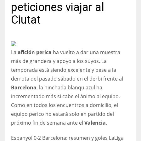
peticiones viajar al
Ciutat
NYJ
3
La
afición perica
ha vuelto a dar una muestra
ATL
más de grandeza y apoyo a los suyos. La
24
temporada está siendo excelente y pese a la
derrota del pasado sábado en el derbi frente al
Barcelona
, la hinchada blanquiazul ha
IND
incrementado más si cabe el ánimo al equipo.
34
Como en todos los encuentros a domicilio, el
equipo perico no estará solo en partido del
MIN
próximo fin de semana ante el
Valencia
.
6
Espanyol 0-2 Barcelona: resumen y goles LaLiga