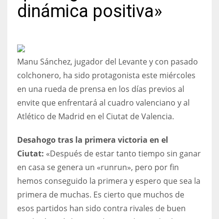
dinámica positiva»
NYJ
Manu Sánchez, jugador del Levante y con pasado
3
colchonero, ha sido protagonista este miércoles
en una rueda de prensa en los días previos al
ATL
envite que enfrentará al cuadro valenciano y al
24
Atlético de Madrid en el Ciutat de Valencia.
IND
Desahogo tras la primera victoria en el
34
Ciutat:
«Después de estar tanto tiempo sin ganar
en casa se genera un «runrun», pero por fin
MIN
hemos conseguido la primera y espero que sea la
6
primera de muchas. Es cierto que muchos de
esos partidos han sido contra rivales de buen