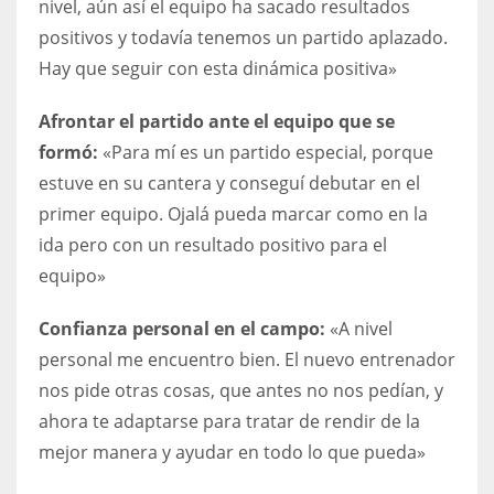
nivel, aún así el equipo ha sacado resultados
DEN
positivos y todavía tenemos un partido aplazado.
24
Hay que seguir con esta dinámica positiva»
PIT
Afrontar el partido ante el equipo que se
20
formó:
«Para mí es un partido especial, porque
estuve en su cantera y conseguí debutar en el
NE
primer equipo. Ojalá pueda marcar como en la
16
ida pero con un resultado positivo para el
equipo»
OAK
Confianza personal en el campo:
«A nivel
19
personal me encuentro bien. El nuevo entrenador
nos pide otras cosas, que antes no nos pedían, y
NYG
ahora te adaptarse para tratar de rendir de la
24
mejor manera y ayudar en todo lo que pueda»
MIA