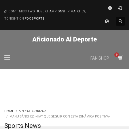
×
DON'T MISS
TWO HUGE CHAMPIONSHIP MATCHES
,
MATCHES
TONIGHT ON
FOX SPORTS
Aficionado Al Deporte
FAN SHOP
HOME
SIN CATEGORIZAR
MANU SÁNCHEZ: «HAY QUE SEGUIR CON ESTA DINÁMICA POSITIVA»
Sports News