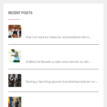
RECENT POSTS
Kiat Lim visita el nuevo Mestalla y la Basílica
junto a la plantilla
Kiat Lim está en Valencia. el presidente del cl...
Cucho, Fidalgo y Marc Roca, en la lista para
recibir al Bournemouth
El Betis ha llevado a cabo este viernes su últi...
El Racing deja atrás las malas sensaciones
Racing y Sporting apuran la pretemporada en un ...
Ferran Torres será gratis total para los
valencianos