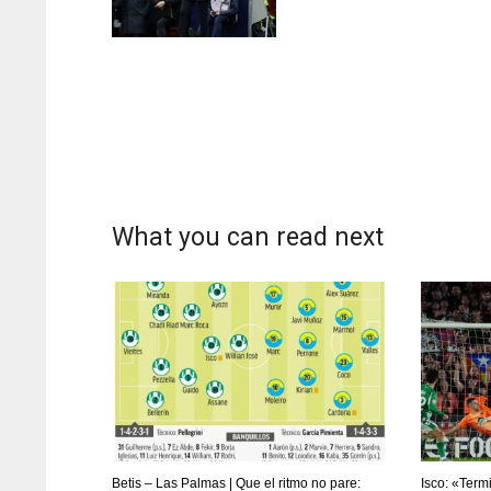
WSH
PIT
OA
26
20
19
What you can read next
Betis – Las Palmas | Que el ritmo no pare:
Isco: «Ter