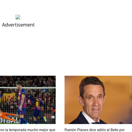
K
MIA
MIN
17
6
Advertisement
mino la temporada mucho mejor que
Ramón Planes dice adiós al Betis por