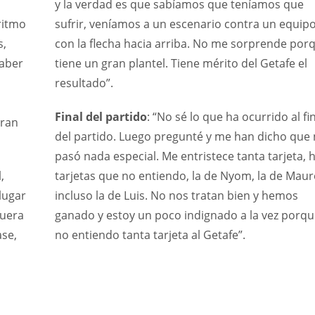
y la verdad es que sabíamos que teníamos que
ritmo
sufrir, veníamos a un escenario contra un equip
s,
con la flecha hacia arriba. No me sorprende por
haber
tiene un gran plantel. Tiene mérito del Getafe el
resultado”.
Final del partido
: “No sé lo que ha ocurrido al fi
gran
del partido. Luego pregunté y me han dicho que
pasó nada especial. Me entristece tanta tarjeta, 
,
tarjetas que no entiendo, la de Nyom, la de Maur
lugar
incluso la de Luis. No nos tratan bien y hemos
fuera
ganado y estoy un poco indignado a la vez porqu
ase,
no entiendo tanta tarjeta al Getafe”.
NYG
IND
24
34