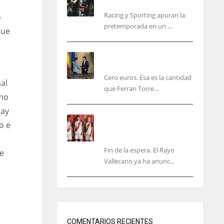
malas sensaciones
Racing y Sporting apuran la
o
pretemporada en un ...
que
Ferran Torres será gratis
total para los valencianos
Cero euros. Esa es la cantidad
nal
que Ferran Torre...
 no
hay
El Rayo Vallecano anuncia
o e
su primera equipación de
la 26/27… sin franja
Fin de la espera. El Rayo
e
Vallecano ya ha anunc...
NYJ
NYJ
IND
3
3
34
COMENTARIOS RECIENTES