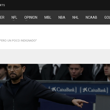
RTS
ER
NFL
OPINION
MBL
NBA
NHL
NCAAB
GO
 PERO UN POCO INDIGNADO”