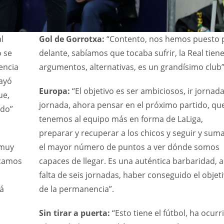
l
Gol de Gorrotxa:
“Contento, nos hemos puesto 
o se
delante, sabíamos que tocaba sufrir, la Real tien
encia
argumentos, alternativas, es un grandísimo club”
rayó
Europa:
“El objetivo es ser ambiciosos, ir jornada
ue,
jornada, ahora pensar en el próximo partido, qu
ado”
tenemos al equipo más en forma de LaLiga,
preparar y recuperar a los chicos y seguir y sum
 muy
el mayor número de puntos a ver dónde somos
icamos
capaces de llegar. Es una auténtica barbaridad, a
falta de seis jornadas, haber conseguido el objet
á
de la permanencia”.
Sin tirar a puerta:
“Esto tiene el fútbol, ha ocurr