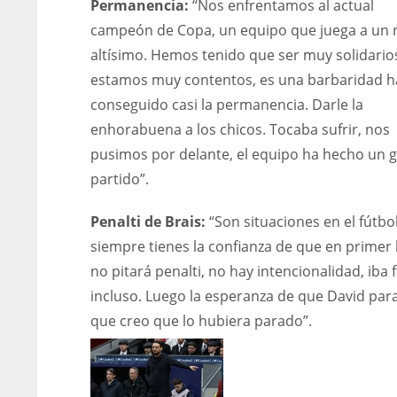
Permanencia:
“Nos enfrentamos al actual
campeón de Copa, un equipo que juega a un 
altísimo. Hemos tenido que ser muy solidario
estamos muy contentos, es una barbaridad 
conseguido casi la permanencia. Darle la
enhorabuena a los chicos. Tocaba sufrir, nos
pusimos por delante, el equipo ha hecho un 
partido”.
Penalti de Brais:
“Son situaciones en el fútbol
siempre tienes la confianza de que en primer 
no pitará penalti, no hay intencionalidad, iba 
incluso. Luego la esperanza de que David par
que creo que lo hubiera parado”.
DAL
DEN
NE
22
24
16