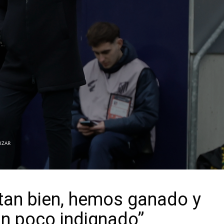
IZAR
atan bien, hemos ganado y
un poco indignado”