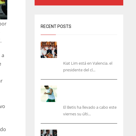
por
RECENT POSTS
e
.
Kiat Lim visita el nuevo
Mestalla y la Basílica junto
 a
a la plantilla
Kiat Lim está en Valencia. el
e
presidente del cl...
ar
Cucho, Fidalgo y Marc
Roca, en la lista para
recibir al Bournemouth
ivo
El Betis ha llevado a cabo este
viernes su últi...
ido
El Racing deja atrás las