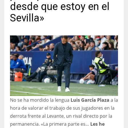
desde que estoy en el
Sevilla»
NYJ
3
ATL
24
IND
34
No se ha mordido la lengua
Luis García Plaza
a la
MIN
hora de valorar el trabajo de sus jugadores en la
6
derrota frente al Levante, un rival directo por la
permanencia. «La primera parte es…
Les he