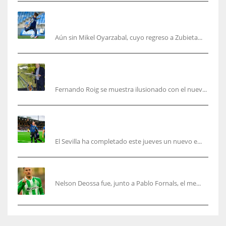
Kubo, la gran atracción de la Real en los
amistosos de este fin de semana en Colonia
Aún sin Mikel Oyarzabal, cuyo regreso a Zubieta...
Fernando Roig: “Tenemos que marcarnos el
objetivo de un tercer año en Champions”
Fernando Roig se muestra ilusionado con el nuev...
El Sevilla sigue con su puesta a punto mientras
acelera en el mercado
El Sevilla ha completado este jueves un nuevo e...
Nelson Deossa cambia el guión
Nelson Deossa fue, junto a Pablo Fornals, el me...