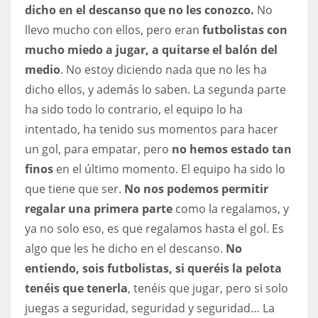
DEN
dicho en el descanso que no les conozco.
No
24
llevo mucho con ellos, pero eran
futbolistas con
mucho miedo a jugar, a quitarse el balón del
PIT
medio
. No estoy diciendo nada que no les ha
20
dicho ellos, y además lo saben. La segunda parte
ha sido todo lo contrario, el equipo lo ha
intentado, ha tenido sus momentos para hacer
NE
un gol, para empatar, pero
no hemos estado tan
16
finos
en el último momento. El equipo ha sido lo
que tiene que ser.
No nos podemos permitir
OAK
regalar una primera parte
como la regalamos, y
19
ya no solo eso, es que regalamos hasta el gol. Es
algo que les he dicho en el descanso.
No
NYG
entiendo, sois futbolistas, si queréis la pelota
24
tenéis que tenerla
, tenéis que jugar, pero si solo
juegas a seguridad, seguridad y seguridad… La
MIA