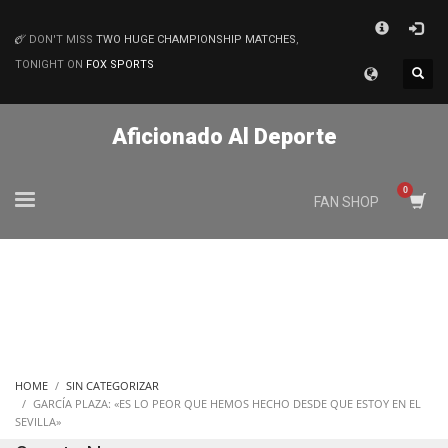
×
DON'T MISS
TWO HUGE CHAMPIONSHIP MATCHES
,
MATCHES
TONIGHT ON
FOX SPORTS
Aficionado Al Deporte
FAN SHOP
HOME
SIN CATEGORIZAR
GARCÍA PLAZA: «ES LO PEOR QUE HEMOS HECHO DESDE QUE ESTOY EN EL
SEVILLA»