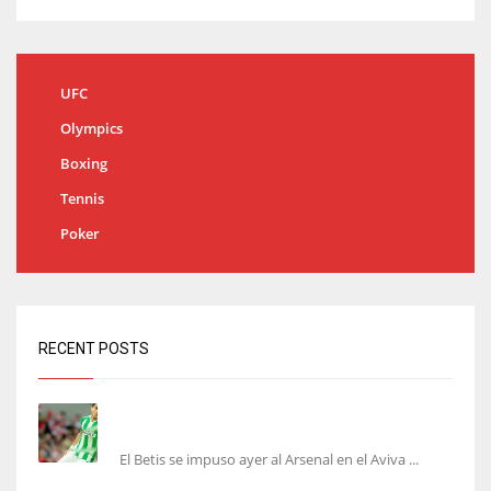
UFC
Olympics
Boxing
Tennis
Poker
RECENT POSTS
Bartra: «Tenemos muchas ganas de lo que creo
puede ser un gran año»
El Betis se impuso ayer al Arsenal en el Aviva ...