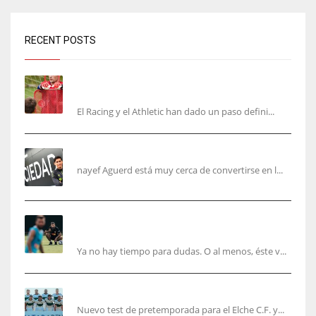
RECENT POSTS
El órdago de Chema Aragón deja a punto el
fichaje de Agirrezabala
El Racing y el Athletic han dado un paso defini...
Aguerd, sólo falta el reconocimiento médico
nayef Aguerd está muy cerca de convertirse en l...
Corberán pide un central titular por delante de
Tárrega y De Haas
Ya no hay tiempo para dudas. O al menos, éste v...
El Elche cierra la pretemporada con victoria
Nuevo test de pretemporada para el Elche C.F. y...