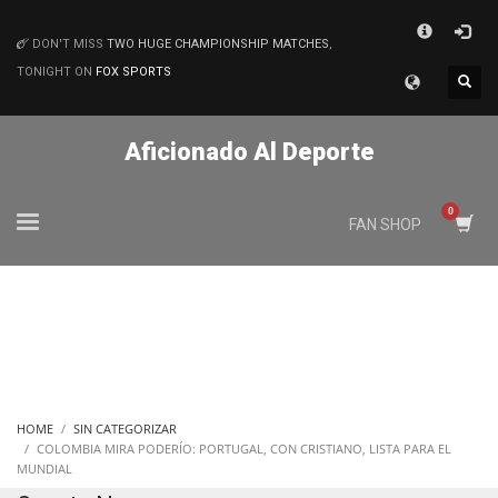
×
DON'T MISS
TWO HUGE CHAMPIONSHIP MATCHES
,
MATCHES
TONIGHT ON
FOX SPORTS
Aficionado Al Deporte
FAN SHOP
HOME
SIN CATEGORIZAR
COLOMBIA MIRA PODERÍO: PORTUGAL, CON CRISTIANO, LISTA PARA EL
MUNDIAL