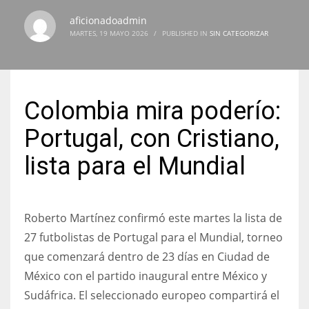
aficionadoadmin
MARTES, 19 MAYO 2026
/
PUBLISHED IN
SIN CATEGORIZAR
NYJ
3
Colombia mira poderío:
ATL
Portugal, con Cristiano,
24
lista para el Mundial
IND
34
Roberto Martínez confirmó este martes la lista de
27 futbolistas de Portugal para el Mundial, torneo
MIN
que comenzará dentro de 23 días en Ciudad de
6
México con el partido inaugural entre México y
Sudáfrica. El seleccionado europeo compartirá el