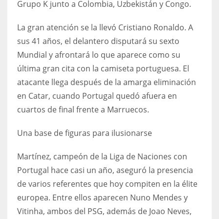
Grupo K junto a Colombia, Uzbekistán y Congo.
DEN
24
La gran atención se la llevó Cristiano Ronaldo. A
sus 41 años, el delantero disputará su sexto
PIT
Mundial y afrontará lo que aparece como su
20
última gran cita con la camiseta portuguesa. El
atacante llega después de la amarga eliminación
NE
en Catar, cuando Portugal quedó afuera en
16
cuartos de final frente a Marruecos.
OAK
Una base de figuras para ilusionarse
19
Martínez, campeón de la Liga de Naciones con
Portugal hace casi un año, aseguró la presencia
NYG
de varios referentes que hoy compiten en la élite
24
europea. Entre ellos aparecen Nuno Mendes y
Vitinha, ambos del PSG, además de Joao Neves,
MIA