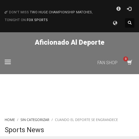
×
DON'T MISS
TWO HUGE CHAMPIONSHIP MATCHES
,
MATCHES
TONIGHT ON
FOX SPORTS
Aficionado Al Deporte
FAN SHOP
HOME
SIN CATEGORIZAR
CUANDO EL DEPORTE SE ENGRANDECE
Sports News