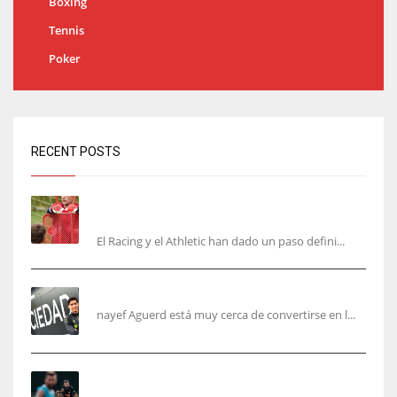
Boxing
Tennis
Poker
RECENT POSTS
El órdago de Chema Aragón deja a punto el
fichaje de Agirrezabala
El Racing y el Athletic han dado un paso defini...
Aguerd, sólo falta el reconocimiento médico
nayef Aguerd está muy cerca de convertirse en l...
Corberán pide un central titular por delante de
Tárrega y De Haas