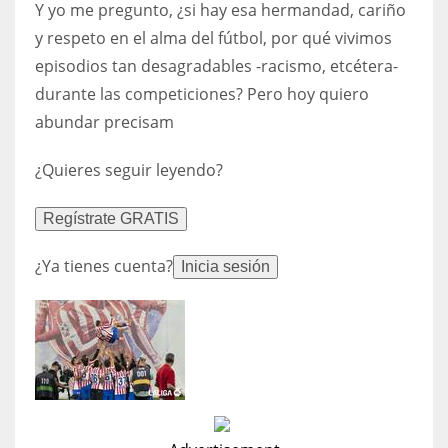
NE
D
Y yo me pregunto, ¿si hay esa hermandad, cariño
y respeto en el alma del fútbol, por qué vivimos
16
24
episodios tan desagradables -racismo, etcétera-
OAK
PI
durante las competiciones? Pero hoy quiero
abundar precisam
19
20
¿Quieres seguir leyendo?
NYG
N
24
16
Regístrate GRATIS
¿Ya tienes cuenta?
MIA
O
Inicia sesión
17
19
IND
N
34
24
MIN
M