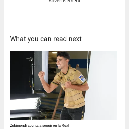
Advertisement
6
17
NYJ
D
3
22
What you can read next
ATL
W
24
26
Zubimendi apunta a seguir en la Real