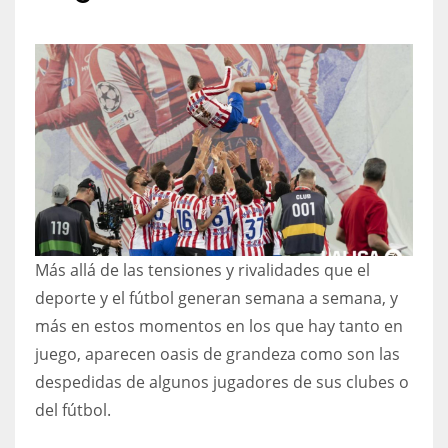
DAL
N
22
3
WSH
A
26
24
Más allá de las tensiones y rivalidades que el
DEN
IN
deporte y el fútbol generan semana a semana, y
24
34
más en estos momentos en los que hay tanto en
juego, aparecen oasis de grandeza como son las
PIT
M
despedidas de algunos jugadores de sus clubes o
20
6
del fútbol.