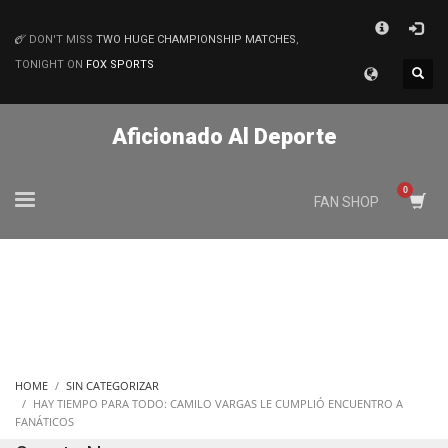
×
DON'T MISS
TWO HUGE CHAMPIONSHIP MATCHES
,
MATCHES
TONIGHT ON
FOX SPORTS
Aficionado Al Deporte
FAN SHOP
HOME
SIN CATEGORIZAR
HAY TIEMPO PARA TODO: CAMILO VARGAS LE CUMPLIÓ ENCUENTRO A
FANÁTICOS