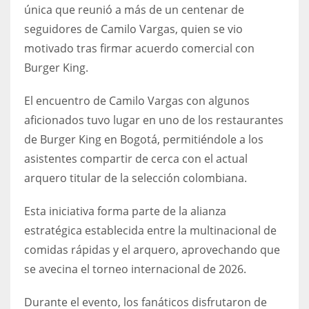
DEN
única que reunió a más de un centenar de
24
seguidores de Camilo Vargas, quien se vio
motivado tras firmar acuerdo comercial con
PIT
Burger King.
20
El encuentro de Camilo Vargas con algunos
aficionados tuvo lugar en uno de los restaurantes
NE
de Burger King en Bogotá, permitiéndole a los
16
asistentes compartir de cerca con el actual
arquero titular de la selección colombiana.
OAK
19
Esta iniciativa forma parte de la alianza
estratégica establecida entre la multinacional de
comidas rápidas y el arquero, aprovechando que
NYG
se avecina el torneo internacional de 2026.
24
Durante el evento, los fanáticos disfrutaron de
MIA