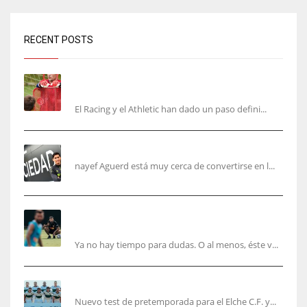
RECENT POSTS
El órdago de Chema Aragón deja a punto el
fichaje de Agirrezabala
El Racing y el Athletic han dado un paso defini...
Aguerd, sólo falta el reconocimiento médico
nayef Aguerd está muy cerca de convertirse en l...
Corberán pide un central titular por delante de
Tárrega y De Haas
Ya no hay tiempo para dudas. O al menos, éste v...
El Elche cierra la pretemporada con victoria
Nuevo test de pretemporada para el Elche C.F. y...