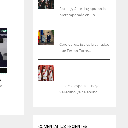
malas sensaciones
Racing y Sporting apuran la
pretemporada en un ...
Ferran Torres será gratis
total para los valencianos
Cero euros. Esa es la cantidad
que Ferran Torre...
El Rayo Vallecano anuncia
su primera equipación de
la 26/27… sin franja
el
Fin de la espera. El Rayo
do,
Vallecano ya ha anunc...
IND
NYJ
34
3
COMENTARIOS RECIENTES