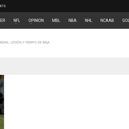
RTS
ER
NFL
OPINION
MBL
NBA
NHL
NCAAB
GO
DIAL: LESIÓN Y TIEMPO DE BAJA