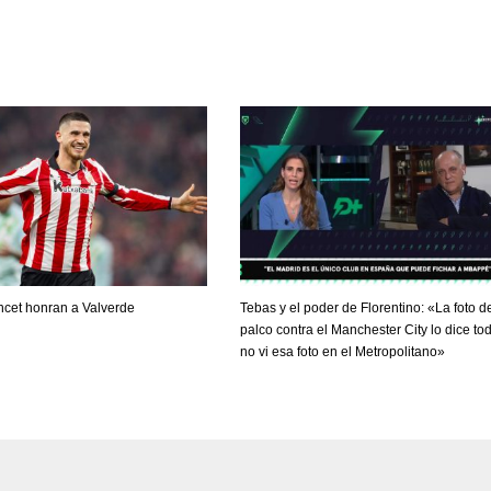
ncet honran a Valverde
Tebas y el poder de Florentino: «La foto d
palco contra el Manchester City lo dice to
no vi esa foto en el Metropolitano»
DEN
NE
NYG
24
16
24