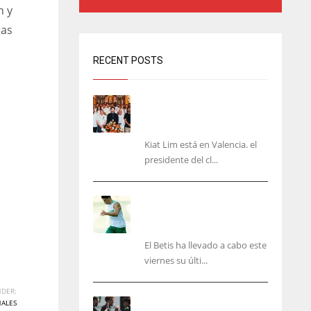
n y
ras
RECENT POSTS
Kiat Lim visita el nuevo
Mestalla y la Basílica junto
a la plantilla
Kiat Lim está en Valencia. el
presidente del cl...
Cucho, Fidalgo y Marc
Roca, en la lista para
recibir al Bournemouth
El Betis ha llevado a cabo este
viernes su últi...
DER:
El Racing deja atrás las
NALES