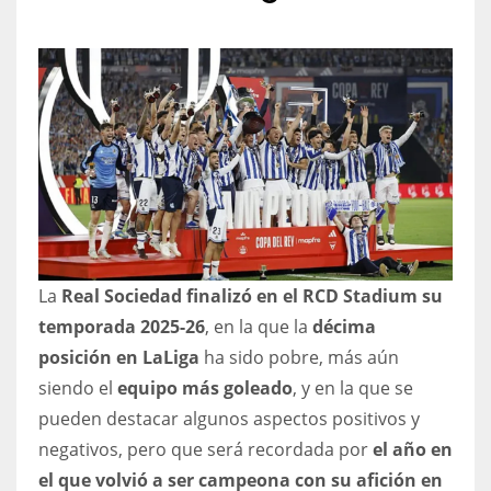
NYJ
3
ATL
24
La
Real Sociedad finalizó en el RCD Stadium su
IND
temporada 2025-26
, en la que la
décima
34
posición en LaLiga
ha sido pobre, más aún
siendo el
equipo más goleado
, y en la que se
MIN
pueden destacar algunos aspectos positivos y
6
negativos, pero que será recordada por
el año en
el que volvió a ser campeona con su afición en