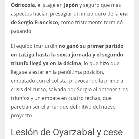
Odriozola
, el stage en
Japón
y seguro que más
17
aspectos hacían presagiar un inicio duro de la
era
de Sergio Francisco
, como tristemente terminó
DAL
pasando.
22
El equipo txuriurdin
no ganó su primer partido
WSH
en LaLiga hasta la sexta jornada y el segundo
26
triunfo llegó ya en la décima
, lo que hizo que
llegase a estar en la penúltima posición,
empatado con el colista, provocando la primera
crisis del curso, salvada por Sergio al obtener tres
triunfos y un empate en cuatro fechas, que
parecían ser el arranque definitivo del nuevo
proyecto.
Lesión de Oyarzabal y cese