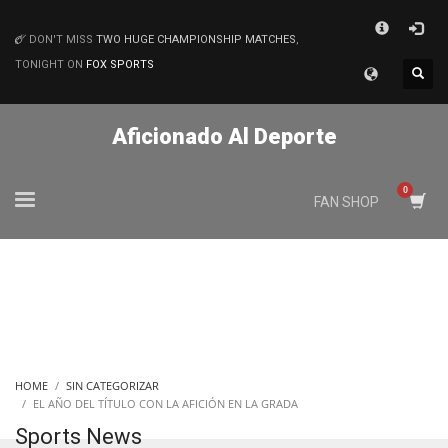
×
DON'T MISS
TWO HUGE CHAMPIONSHIP MATCHES
,
MATCHES
TONIGHT ON
FOX SPORTS
Aficionado Al Deporte
FAN SHOP
HOME
SIN CATEGORIZAR
EL AÑO DEL TÍTULO CON LA AFICIÓN EN LA GRADA
Sports News