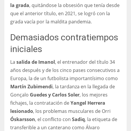
DEN
la grada
, quitándose la obsesión que tenía desde
24
que el anterior título, en 2021, se logró con la
grada vacía por la maldita pandemia.
PIT
Demasiados contratiempos
20
iniciales
NE
La
salida de Imanol
, el entrenador del título 34
16
años después y de los cinco pases consecutivos a
Europa, la de un futbolista importantísimo como
OAK
Martín Zubimendi
, la tardanza en la llegada de
19
Gonçalo
Guedes y Carlos Soler
, los mejores
fichajes, la contratación de
Yangel Herrera
NYG
lesionado
, los problemas musculares de Orri
24
Óskarsson
, el conflicto con
Sadiq
, la etiqueta de
transferible a un canterano como Álvaro
MIA