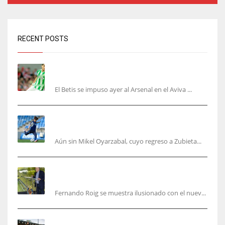
RECENT POSTS
Bartra: «Tenemos muchas ganas de lo que creo
puede ser un gran año»
El Betis se impuso ayer al Arsenal en el Aviva ...
Kubo, la gran atracción de la Real en los
amistosos de este fin de semana en Colonia
Aún sin Mikel Oyarzabal, cuyo regreso a Zubieta...
Fernando Roig: “Tenemos que marcarnos el
objetivo de un tercer año en Champions”
Fernando Roig se muestra ilusionado con el nuev...
El Sevilla sigue con su puesta a punto mientras