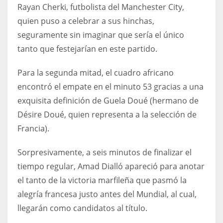
DEN
Rayan Cherki, futbolista del Manchester City,
24
quien puso a celebrar a sus hinchas,
seguramente sin imaginar que sería el único
PIT
tanto que festejarían en este partido.
20
Para la segunda mitad, el cuadro africano
encontró el empate en el minuto 53 gracias a una
NE
exquisita definición de Guela Doué (hermano de
16
Désire Doué, quien representa a la selección de
Francia).
OAK
19
Sorpresivamente, a seis minutos de finalizar el
tiempo regular, Amad Dialló apareció para anotar
el tanto de la victoria marfileña que pasmó la
NYG
alegría francesa justo antes del Mundial, al cual,
24
llegarán como candidatos al título.
MIA