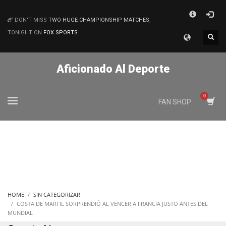
×
DON'T MISS
TWO HUGE CHAMPIONSHIP MATCHES
,
MATCHES
TONIGHT ON
FOX SPORTS
Aficionado Al Deporte
FAN SHOP
HOME
SIN CATEGORIZAR
COSTA DE MARFIL SORPRENDIÓ AL VENCER A FRANCIA JUSTO ANTES DEL
MUNDIAL