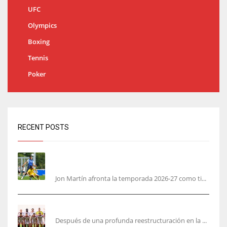
UFC
Olympics
Boxing
Tennis
Poker
RECENT POSTS
Jon Martín: «No pienso en si soy joven, pienso
en hacerlo lo mejor posible pese a mi juventud»
Jon Martín afronta la temporada 2026-27 como ti...
García Plaza elige a sus capitanes
Después de una profunda reestructuración en la ...