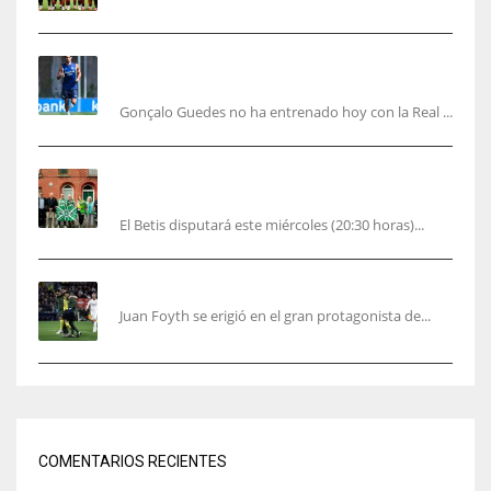
Guedes sera bajá unos días por una operación
de carácter personal no deportiva
Gonçalo Guedes no ha entrenado hoy con la Real ...
El Betis rinde homenaje en Dublín a Patrick
O’Connell
El Betis disputará este miércoles (20:30 horas)...
Foyth supera su enésimo “infierno”
Juan Foyth se erigió en el gran protagonista de...
COMENTARIOS RECIENTES