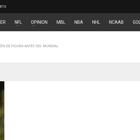
RTS
ER
NFL
OPINION
MBL
NBA
NHL
NCAAB
GO
IÓN DE FIGURA ANTES DEL MUNDIAL