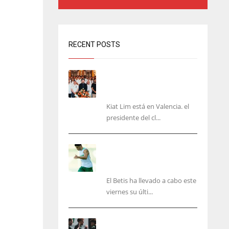
RECENT POSTS
Kiat Lim visita el nuevo
Mestalla y la Basílica junto
a la plantilla
Kiat Lim está en Valencia. el
presidente del cl...
Cucho, Fidalgo y Marc
Roca, en la lista para
recibir al Bournemouth
El Betis ha llevado a cabo este
viernes su últi...
El Racing deja atrás las