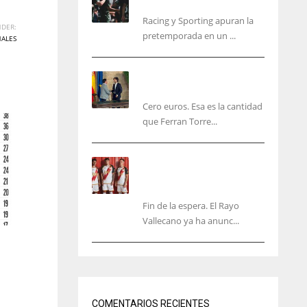
malas sensaciones
Racing y Sporting apuran la
DER:
pretemporada en un ...
NALES
Ferran Torres será gratis
total para los valencianos
Cero euros. Esa es la cantidad
que Ferran Torre...
El Rayo Vallecano anuncia
su primera equipación de
la 26/27… sin franja
Fin de la espera. El Rayo
Vallecano ya ha anunc...
IND
NYJ
34
3
COMENTARIOS RECIENTES