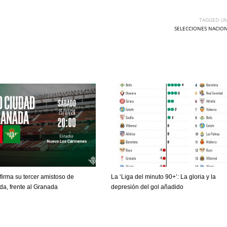
TAGGED UN
SELECCIONES NACIO
nfirma su tercer amistoso de
La ‘Liga del minuto 90+’: La gloria y la
a, frente al Granada
depresión del gol añadido
DEN
NE
NYG
24
16
24