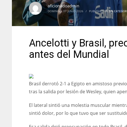
aficionadoadmin
DOMINGO, 07 JUNIO 2026
/
PUBLISHED IN
SIN CATEGOR
Ancelotti y Brasil, pr
antes del Mundial
Brasil derrotó 2-1 a Egipto en amistoso previ
tras la salida por lesión de Wesley, quien ap
El lateral sintió una molestia muscular mient
sintió dolor, por lo que tuvo que ser sustituid
Esa salida dejó preocupación en todo Brasil, 