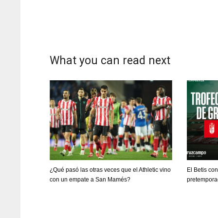
What you can read next
¿Qué pasó las otras veces que el Athletic vino
El Betis co
con un empate a San Mamés?
pretemporad
DAL
DAL
22
22