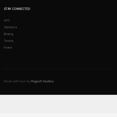
STAY CONNECTED
UFC
Olympics
Boxing
Tennis
Poker
Made with love by
Hogash Studios
.