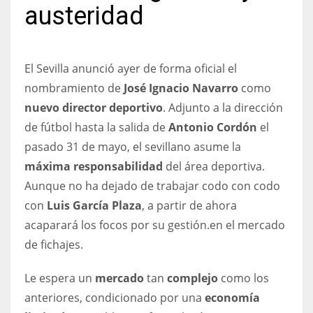
austeridad
El Sevilla anunció ayer de forma oficial el
NYJ
nombramiento de
José Ignacio Navarro
como
3
nuevo director deportivo
. Adjunto a la dirección
de fútbol hasta la salida de
Antonio Cordón
el
ATL
pasado 31 de mayo, el sevillano asume la
24
máxima responsabilidad
del área deportiva.
Aunque no ha dejado de trabajar codo con codo
IND
con
Luis García Plaza
, a partir de ahora
34
acaparará los focos por su gestión.en el mercado
de fichajes.
MIN
6
Le espera un
mercado
tan
complejo
como los
anteriores, condicionado por una
economía