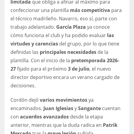
limitada
que obliga a afinar al máximo para
DEN
confeccionar una plantilla
más competitiva
para
24
el técnico madrileño. Navarro, eso sí, parte con
trabajo adelantado.
García Plaza
ya conoce
PIT
cómo funciona el club y ha podido evaluar
las
20
virtudes y carencias
del grupo, por lo que tiene
definidas las
principales necesidades
de la
NE
plantilla. Con el inicio de la
pretemporada 2026-
16
27
fijado para el próximo
3 de julio
, el nuevo
director deportivo encara un verano cargado de
OAK
decisiones.
19
Cordón dejó
varios movimientos
ya
encaminados.
Juan Iglesias
y
Sangante
cuentan
NYG
con
acuerdos avanzados
desde la etapa
24
anterior, mientras que la duda radica en
Patrik
MIA
Mercado
tras la
grave lesión
sufrida