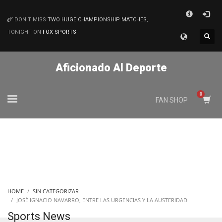
×
DON'T MISS
TWO HUGE CHAMPIONSHIP MATCHES
,
MATCHES
TONIGHT ON
FOX SPORTS
Aficionado Al Deporte
FAN SHOP
HOME
SIN CATEGORIZAR
JOSÉ IGNACIO NAVARRO, ENTRE LAS URGENCIAS Y LA AUSTERIDAD
Sports News