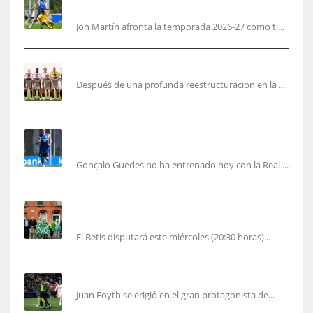
en hacerlo lo mejor posible pese a mi juventud»
Jon Martín afronta la temporada 2026-27 como ti...
García Plaza elige a sus capitanes
Después de una profunda reestructuración en la ...
Guedes sera bajá unos días por una operación
de carácter personal no deportiva
Gonçalo Guedes no ha entrenado hoy con la Real ...
El Betis rinde homenaje en Dublín a Patrick
O’Connell
El Betis disputará este miércoles (20:30 horas)...
Foyth supera su enésimo “infierno”
Juan Foyth se erigió en el gran protagonista de...