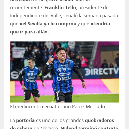
recientemente.
Franklin Tello
, presidente de
17
Independiente del Valle, señaló la semana pasada
que
«el Sevilla ya lo compró»
y que
«tendría
DAL
que ir para allá»
.
22
WSH
26
El mediocentro ecuatoriano Patrik Mercado
La
portería
es uno de los grandes
quebraderos
de cabeza
de Navarro.
Nyland terminó contrato