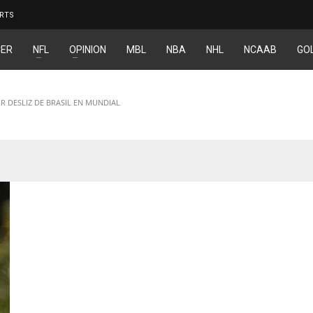
RTS
ER
NFL
OPINION
MBL
NBA
NHL
NCAAB
GO
R DESLIZ DE BRASIL EN MUNDIAL