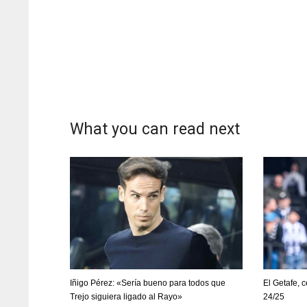
What you can read next
DAL
DAL
Iñigo Pérez: «Sería bueno para todos que
El Getafe, c
22
22
Trejo siguiera ligado al Rayo»
24/25