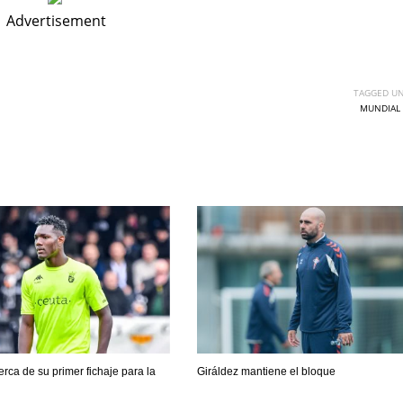
Advertisement
TAGGED UN
MUNDIAL 
DEN
NE
NYG
erca de su primer fichaje para la
Giráldez mantiene el bloque
24
16
24