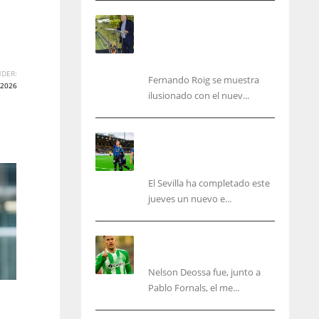
Fernando Roig: “Tenemos
que marcarnos el objetivo
de un tercer año en
Champions”
DER:
Fernando Roig se muestra
2026
ilusionado con el nuev...
El Sevilla sigue con su
puesta a punto mientras
acelera en el mercado
El Sevilla ha completado este
jueves un nuevo e...
Nelson Deossa cambia el
guión
Nelson Deossa fue, junto a
IND
NYJ
Pablo Fornals, el me...
34
3