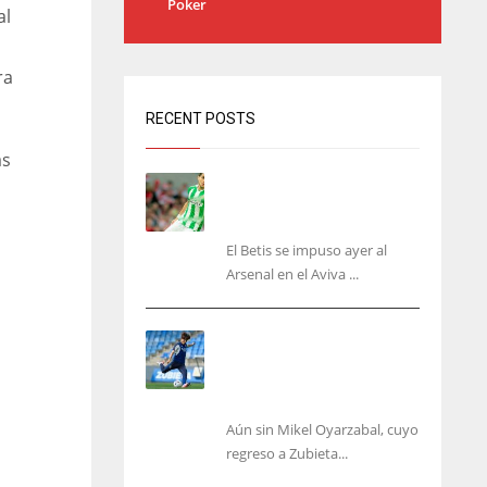
Poker
al
ra
RECENT POSTS
as
Bartra: «Tenemos muchas
ganas de lo que creo puede
ser un gran año»
El Betis se impuso ayer al
Arsenal en el Aviva ...
Kubo, la gran atracción de
la Real en los amistosos de
este fin de semana en
Colonia
Aún sin Mikel Oyarzabal, cuyo
regreso a Zubieta...