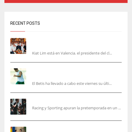
RECENT POSTS
Kiat Lim visita el nuevo Mestalla y la Basílica
junto a la plantilla
Kiat Lim está en Valencia. el presidente del cl...
Cucho, Fidalgo y Marc Roca, en la lista para
recibir al Bournemouth
El Betis ha llevado a cabo este viernes su últi...
El Racing deja atrás las malas sensaciones
Racing y Sporting apuran la pretemporada en un ...
Ferran Torres será gratis total para los