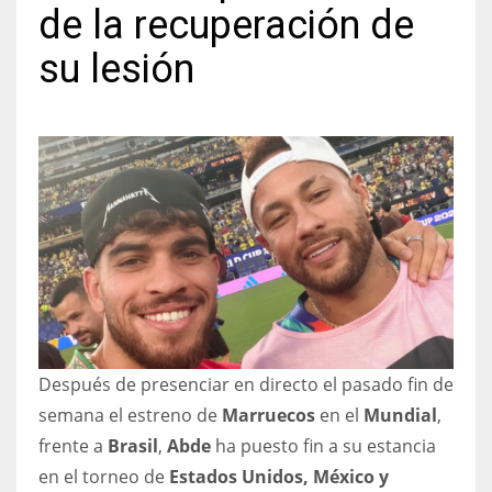
de la recuperación de
su lesión
NYJ
3
ATL
24
IND
34
Después de presenciar en directo el pasado fin de
MIN
semana el estreno de
Marruecos
en el
Mundial
,
6
frente a
Brasil
,
Abde
ha puesto fin a su estancia
en el torneo de
Estados Unidos, México y