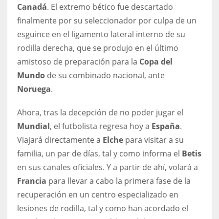
DEN
Canadá
. El extremo bético fue descartado
24
finalmente por su seleccionador por culpa de un
esguince en el ligamento lateral interno de su
PIT
rodilla derecha, que se produjo en el último
20
amistoso de preparación para la
Copa del
Mundo
de su combinado nacional, ante
Noruega
.
NE
16
Ahora, tras la decepción de no poder jugar el
Mundial
, el futbolista regresa hoy a
España
.
OAK
Viajará directamente a
Elche
para visitar a su
19
familia, un par de días, tal y como informa el
Betis
en sus canales oficiales. Y a partir de ahí, volará a
NYG
Francia
para llevar a cabo la primera fase de la
24
recuperación en un centro especializado en
lesiones de rodilla, tal y como han acordado el
MIA