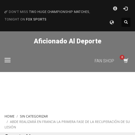
×
DON'T MISS
TWO HUGE CHAMPIONSHIP MATCHES
,
MATCHES
TONIGHT ON
FOX SPORTS
Aficionado Al Deporte
FAN SHOP
HOME
SIN CATEGORIZAR
ABDE REALIZARÁ EN FRANCIA LA PRIMERA FASE DE LA RECUPERACIÓN DE SU
LESIÓN