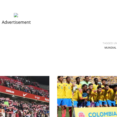
Advertisement
TAGGED UN
MUNDIAL 
DEN
NE
NYG
24
16
24