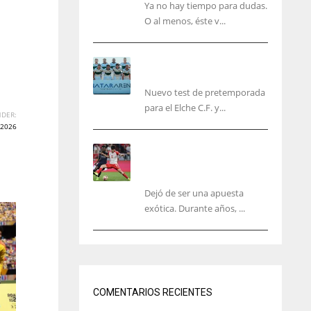
Ya no hay tiempo para dudas.
O al menos, éste v...
El Elche cierra la
pretemporada con victoria
Nuevo test de pretemporada
para el Elche C.F. y...
DER:
2026
El mercado del ‘gol
naciente’: Asia conquista
Europa
Dejó de ser una apuesta
exótica. Durante años, ...
IND
NYJ
34
3
COMENTARIOS RECIENTES