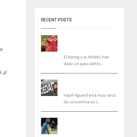
RECENT POSTS
El órdago de Chema Aragón
deja a punto el fichaje de
re
Agirrezabala
El Racing y el Athletic han
dado un paso defini...
 al
Aguerd, sólo falta el
reconocimiento médico
nayef Aguerd está muy cerca
de convertirse en l...
Corberán pide un central
titular por delante de
Tárrega y De Haas