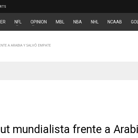
RTS
ER
NFL
OPINION
MBL
NBA
NHL
NCAAB
GO
NTE A ARABIA Y SALVÓ EMPATE
AR
ut mundialista frente a Arab