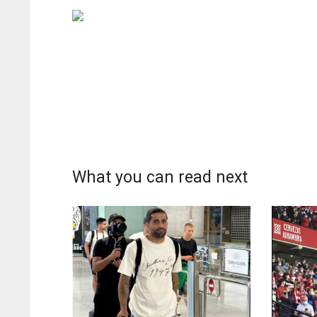
What you can read next
DAL
DAL
22
22