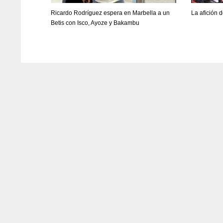
WSH
WSH
Ricardo Rodríguez espera en Marbella a un
La afición 
Betis con Isco, Ayoze y Bakambu
26
26