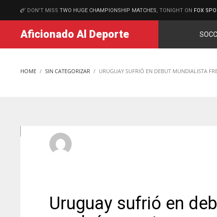
DON'T MISS
TWO HUGE CHAMPIONSHIP MATCHES
, TONIGHT ON
FOX SPO
MATCHES
Aficionado Al Deporte
SOCC
HOME
SIN CATEGORIZAR
URUGUAY SUFRIÓ EN DEBUT MUNDIALISTA FRE
aficionadoadmin
MARTES, 16 JUNIO 2026
/
PUBLISHED IN
SIN CATEGORIZ
Uruguay sufrió en deb