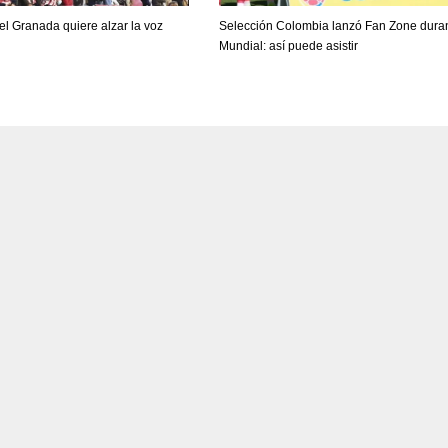
PIT
OAK
MIA
del Granada quiere alzar la voz
Selección Colombia lanzó Fan Zone dura
Mundial: así puede asistir
20
19
17