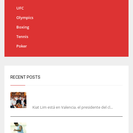
UFC
Olympics
Boxing
Tennis
Poker
RECENT POSTS
Kiat Lim visita el nuevo Mestalla y la Basílica
junto a la plantilla
Kiat Lim está en Valencia. el presidente del cl...
Cucho, Fidalgo y Marc Roca, en la lista para
recibir al Bournemouth