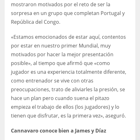
DEN
mostraron motivados por el reto de ser la
24
sorpresa en un grupo que completan Portugal y
República del Congo.
PIT
«Estamos emocionados de estar aquí, contentos
20
por estar en nuestro primer Mundial, muy
motivados por hacer la mejor presentación
NE
posible», al tiempo que afirmó que «como
16
jugador es una experiencia totalmente diferente,
como entrenador se vive con otras
OAK
preocupaciones, trato de aliviarles la presión, se
19
hace un plan pero cuando suena el pitazo
empieza el trabajo de ellos (los jugadores) y lo
NYG
tienen que disfrutar, es la primera vez», aseguró.
24
Cannavaro conoce bien a James y Díaz
MIA