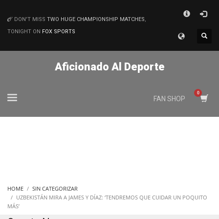
×
DON'T MISS
TWO HUGE CHAMPIONSHIP MATCHES
,
MATCHES
TONIGHT ON
FOX SPORTS
Aficionado Al Deporte
FAN SHOP
HOME
SIN CATEGORIZAR
UZBEKISTÁN MIRA A JAMES Y DÍAZ: ‘TENDREMOS QUE CUIDAR UN POQUITO
MÁS’