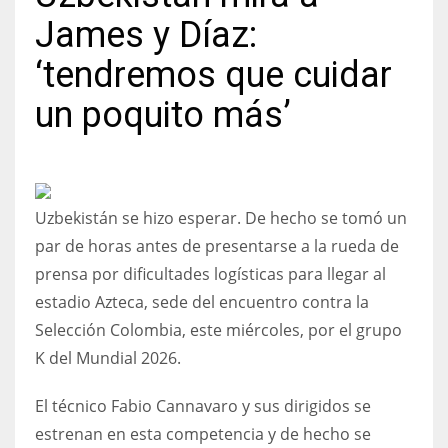
James y Díaz:
‘tendremos que cuidar
un poquito más’
NYJ
3
ATL
Uzbekistán se hizo esperar. De hecho se tomó un
24
par de horas antes de presentarse a la rueda de
prensa por dificultades logísticas para llegar al
IND
estadio Azteca, sede del encuentro contra la
34
Selección Colombia, este miércoles, por el grupo
K del Mundial 2026.
MIN
6
El técnico Fabio Cannavaro y sus dirigidos se
estrenan en esta competencia y de hecho se