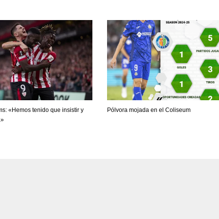
ams: «Hemos tenido que insistir y
Pólvora mojada en el Coliseum
a»
DEN
NE
NYG
24
16
24