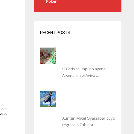
Poker
RECENT POSTS
Bartra: «Tenemos muchas
ganas de lo que creo puede
ser un gran año»
El Betis se impuso ayer al
Arsenal en el Aviva ...
Kubo, la gran atracción de
la Real en los amistosos de
este fin de semana en
DER:
Colonia
2026
Aún sin Mikel Oyarzabal, cuyo
regreso a Zubieta...