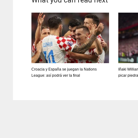
What you can read next
Croacia y España se juegan la Nations
Iñaki Willi
League: así podrá ver la final
picar piedr
DAL
DAL
22
22