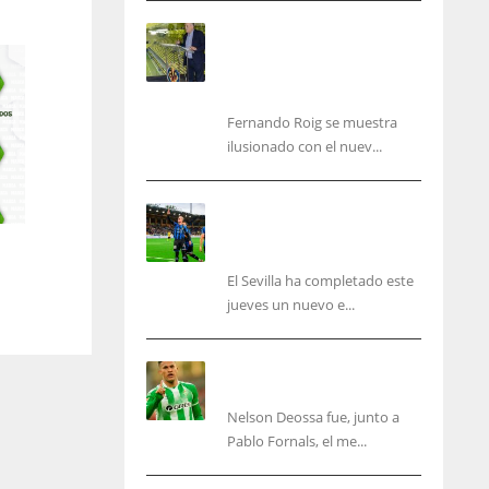
Fernando Roig: “Tenemos
que marcarnos el objetivo
de un tercer año en
Champions”
Fernando Roig se muestra
ilusionado con el nuev...
El Sevilla sigue con su
puesta a punto mientras
acelera en el mercado
El Sevilla ha completado este
jueves un nuevo e...
Nelson Deossa cambia el
guión
Nelson Deossa fue, junto a
IND
NYJ
Pablo Fornals, el me...
34
3