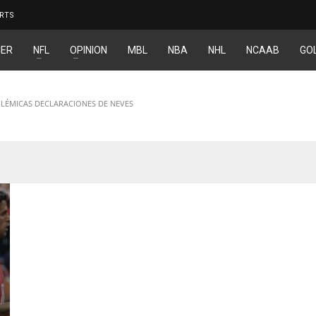
RTS
ER
NFL
OPINION
MBL
NBA
NHL
NCAAB
GO
LÉMICAS DECLARACIONES DE NEVES