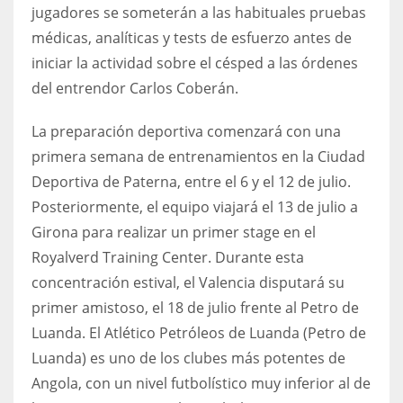
DEN
jugadores se someterán a las habituales pruebas
24
médicas, analíticas y tests de esfuerzo antes de
iniciar la actividad sobre el césped a las órdenes
PIT
del entrendor Carlos Coberán.
20
La preparación deportiva comenzará con una
primera semana de entrenamientos en la Ciudad
NE
Deportiva de Paterna, entre el 6 y el 12 de julio.
16
Posteriormente, el equipo viajará el 13 de julio a
Girona para realizar un primer stage en el
OAK
Royalverd Training Center. Durante esta
19
concentración estival, el Valencia disputará su
primer amistoso, el 18 de julio frente al Petro de
NYG
Luanda. El Atlético Petróleos de Luanda (Petro de
24
Luanda) es uno de los clubes más potentes de
Angola, con un nivel futbolístico muy inferior al de
MIA