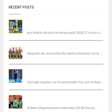
RECENT POSTS
Jon Martín: «No pienso en si soy joven, pienso
en hacerlo lo mejor posible pese a mi juventud»
Jon Martín afronta la temporada 2026-27 como ti...
García Plaza elige a sus capitanes
Después de una profunda reestructuración en la ...
Guedes sera bajá unos días por una operación
de carácter personal no deportiva
Gonçalo Guedes no ha entrenado hoy con la Real ...
El Betis rinde homenaje en Dublín a Patrick
O’Connell
El Betis disputará este miércoles (20:30 horas)...