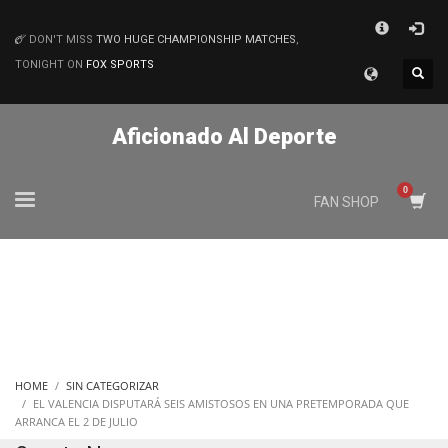
×
DON'T MISS
TWO HUGE CHAMPIONSHIP MATCHES
,
MATCHES
TONIGHT ON
FOX SPORTS
Aficionado Al Deporte
FAN SHOP
HOME
SIN CATEGORIZAR
EL VALENCIA DISPUTARÁ SEIS AMISTOSOS EN UNA PRETEMPORADA QUE
ARRANCA EL 2 DE JULIO