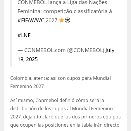
CONMEBOL lança a Liga das Nações
17
Feminina: competição classificatória à
#FIFAWWC
2027
DAL
#LNF
22
— CONMEBOL.com (@CONMEBOL)
July
WSH
18, 2025
26
Colombia, atenta: así son cupos para Mundial
Femenino 2027
Así mismo, Conmebol definió cómo será la
distribución de los cupos al Mundial Femenino
2027, dejando claro que los dos primeros equipos
que ocupen las posiciones en la tabla irán directo