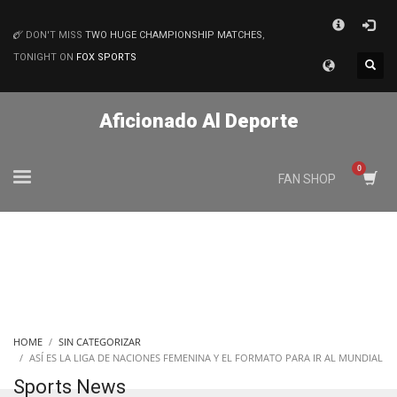
×
DON'T MISS
TWO HUGE CHAMPIONSHIP MATCHES
,
MATCHES
TONIGHT ON
FOX SPORTS
Aficionado Al Deporte
FAN SHOP
HOME
SIN CATEGORIZAR
ASÍ ES LA LIGA DE NACIONES FEMENINA Y EL FORMATO PARA IR AL MUNDIAL
Sports News