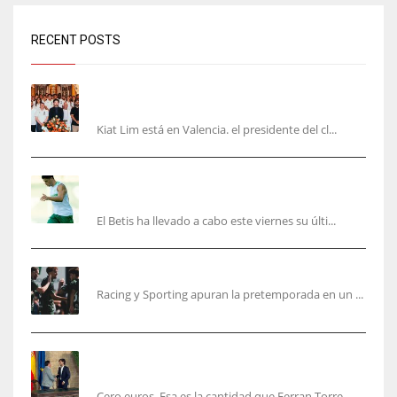
RECENT POSTS
Kiat Lim visita el nuevo Mestalla y la Basílica
junto a la plantilla
Kiat Lim está en Valencia. el presidente del cl...
Cucho, Fidalgo y Marc Roca, en la lista para
recibir al Bournemouth
El Betis ha llevado a cabo este viernes su últi...
El Racing deja atrás las malas sensaciones
Racing y Sporting apuran la pretemporada en un ...
Ferran Torres será gratis total para los
valencianos
Cero euros. Esa es la cantidad que Ferran Torre...