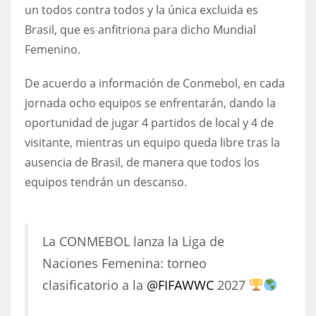
DEN
un todos contra todos y la única excluida es
24
Brasil, que es anfitriona para dicho Mundial
Femenino.
PIT
De acuerdo a información de Conmebol, en cada
20
jornada ocho equipos se enfrentarán, dando la
oportunidad de jugar 4 partidos de local y 4 de
NE
visitante, mientras un equipo queda libre tras la
16
ausencia de Brasil, de manera que todos los
equipos tendrán un descanso.
OAK
19
La CONMEBOL lanza la Liga de
NYG
Naciones Femenina: torneo
24
clasificatorio a la
@FIFAWWC
2027
MIA