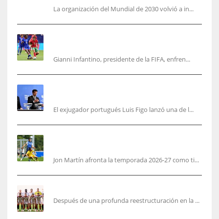
La organización del Mundial de 2030 volvió a in...
No jueguen con Infantino: ofreció la final del
Mundial a Marruecos
Gianni Infantino, presidente de la FIFA, enfren...
Se fue con todo: Luis Figo exige salida
inmediata de Infantino de FIFA
El exjugador portugués Luis Figo lanzó una de l...
Jon Martín: «No pienso en si soy joven, pienso
en hacerlo lo mejor posible pese a mi juventud»
Jon Martín afronta la temporada 2026-27 como ti...
García Plaza elige a sus capitanes
Después de una profunda reestructuración en la ...