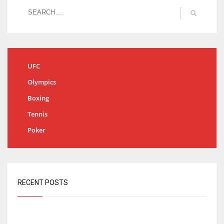
UFC
Olympics
Boxing
Tennis
Poker
RECENT POSTS
Análisis: una parte de España no quiere el Mundial 2030
con Marruecos