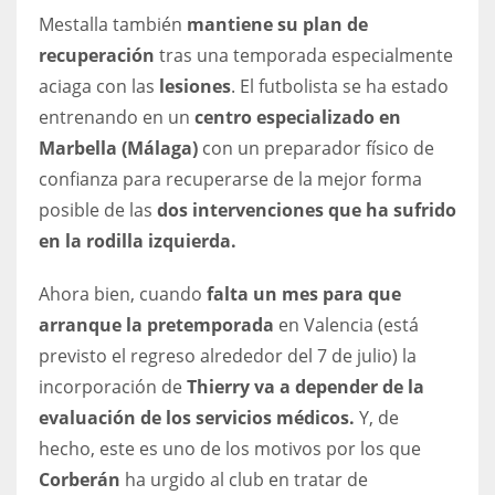
DEN
Mestalla también
mantiene su plan de
24
recuperación
tras una temporada especialmente
aciaga con las
lesiones
. El futbolista se ha estado
PIT
entrenando en un
centro especializado en
20
Marbella (Málaga)
con un preparador físico de
confianza para recuperarse de la mejor forma
NE
posible de las
dos intervenciones que ha sufrido
16
en la rodilla izquierda.
Ahora bien, cuando
falta un mes para que
OAK
arranque la pretemporada
en Valencia (está
19
previsto el regreso alrededor del 7 de julio) la
incorporación de
Thierry va a depender de la
NYG
evaluación de los servicios médicos.
Y, de
24
hecho, este es uno de los motivos por los que
Corberán
ha urgido al club en tratar de
MIA