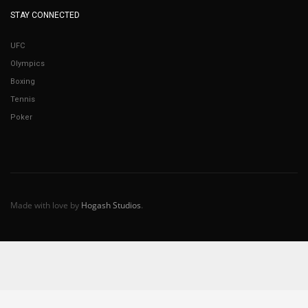
STAY CONNECTED
UFC
Olympics
Boxing
Tennis
Poker
Made with love by
Hogash Studios
.
Español