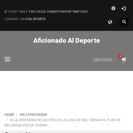
×
DON'T MISS
TWO HUGE CHAMPIONSHIP MATCHES
,
MATCHES
TONIGHT ON
FOX SPORTS
Aficionado Al Deporte
FAN SHOP
HOME
SIN CATEGORIZAR
NI LA DESPEDIDA DE SOLTERO NI LA LUNA DE MIEL FRENAN EL PLAN DE
RECUPERACIÓN DE THIERRY