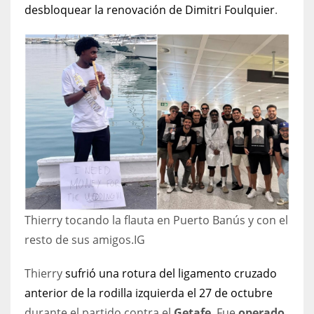
desbloquear la renovación de Dimitri Foulquier
.
17
DAL
22
WSH
26
Thierry tocando la flauta en Puerto Banús y con el
resto de sus amigos.
IG
Thierry
sufrió una rotura del ligamento cruzado
anterior de la rodilla izquierda el 27 de octubre
durante el partido contra el
Getafe
. Fue
operado